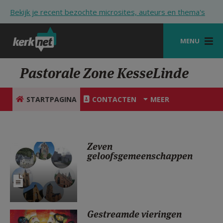
Overslaan en naar de inhoud gaan
Bekijk je recent bezochte microsites, auteurs en thema's
MENU
STARTPAGINA
Pastorale Zone KesseLinde
KERK
STARTPAGINA
CONTACTEN
MEER
VIERINGEN
SHOP
Zeven
ZOEKEN
geloofsgemeenschappen
HULP
STARTPAGINA PORTAAL
MIJN PAROCHIE
Gestreamde vieringen