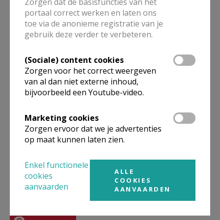
Zorgen dat de basisfuncties van het
portaal correct werken en laten ons
toe via de anonieme registratie van je
gebruik deze verder te verbeteren.
Vieringen van de Goede
Week 2026 in de zone
(Sociale) content cookies
KesseLinde
Zorgen voor het correct weergeven
van al dan niet externe inhoud,
bijvoorbeeld een Youtube-video.
Aswoensdag 2025
Marketing cookies
Zorgen ervoor dat we je advertenties
op maat kunnen laten zien.
Enkel functionele
ALLE
cookies
COOKIES
Fotoalbum
aanvaarden
AANVAARDEN