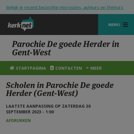
Overslaan en naar de inhoud gaan
Bekijk je recent bezochte microsites, auteurs en thema's
MENU
STARTPAGINA
Parochie De goede Herder in
Gent-West
KERK
VIERINGEN
STARTPAGINA
CONTACTEN
MEER
SHOP
Scholen in Parochie De goede
Herder (Gent-West)
ZOEKEN
HULP
LAATSTE AANPASSING OP ZATERDAG 30
SEPTEMBER 2023 - 1:00
STARTPAGINA PORTAAL
AFDRUKKEN
MIJN PAROCHIE