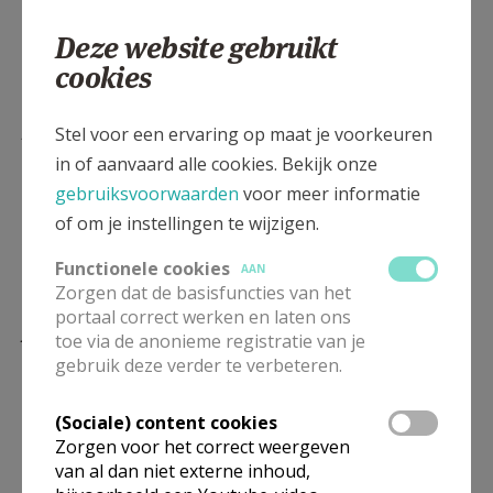
AANMELDEN OF REGISTREREN
Onderwijs in onze Parochie De goede Herder
Deze website gebruikt
(Gent-West)
cookies
Katholiek onderwijs
Stel voor een ervaring op maat je voorkeuren
in of aanvaard alle cookies. Bekijk onze
Zoek een school
gebruiksvoorwaarden
voor meer informatie
Website Katholiek Onderwijs regio Gent
of om je instellingen te wijzigen.
Stedelijk Onderwijs - Gent
Functionele cookies
AAN
Zorgen dat de basisfuncties van het
Scholen
portaal correct werken en laten ons
Alle onderwijsnetten
toe via de anonieme registratie van je
gebruik deze verder te verbeteren.
Zoek een school
(Sociale) content cookies
Zorgen voor het correct weergeven
van al dan niet externe inhoud,