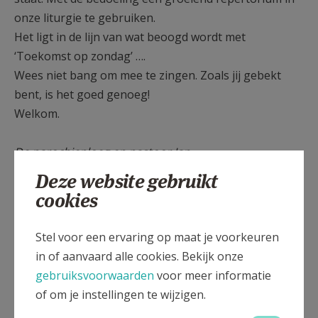
onze liturgie te gebruiken.
Het ligt in de lijn van wat beoogd wordt met
‘Toekomst op zondag’ ….
Wees niet bang om mee te zingen. Zoals jij gebekt
bent, is het goed genoeg!
Welkom.
De parochieploeg en pastoor Jan
Deze website gebruikt
cookies
Stel voor een ervaring op maat je voorkeuren
in of aanvaard alle cookies. Bekijk onze
gebruiksvoorwaarden
voor meer informatie
of om je instellingen te wijzigen.
.