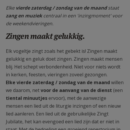
AANMELDEN OF REGISTREREN
Elke
vierde zaterdag / zondag van de maand
staat
zang en muziek
centraal in een 'inzingmoment' voor
de weekendvieringen.
Zingen maakt gelukkig.
Elk vogeltje zingt zoals het gebekt is! Zingen maakt
gelukkig en geluk doet zingen. Zingen maakt mensen
blij. Het schept verbondenheid. Niet voor niets wordt
in kerken, feesten, vieringen zoveel gezongen.
Elke vierde zaterdag / zondag van de maand
willen
we daarom, net
voor de aanvang van de dienst
(een
tiental minuutjes
ervoor), met de aanwezige
mensen een lied uit de liturgie inzingen of een nieuw
lied aanleren. Een lied uit de gebruikelijke Zingt
Jubilate, het kan evengoed een lied zijn dat er niet in
staat. Met de bedoeling een groeiend repertorium in