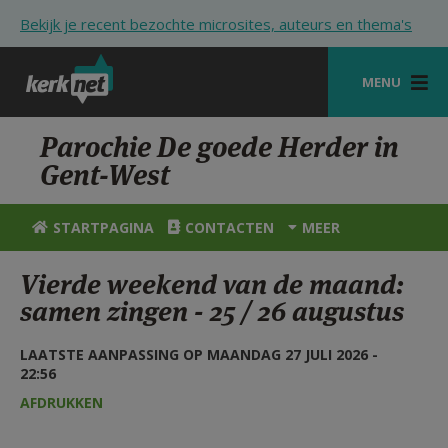
Overslaan en naar de inhoud gaan
Bekijk je recent bezochte microsites, auteurs en thema's
MENU
STARTPAGINA
Parochie De goede Herder in
Gent-West
KERK
VIERINGEN
STARTPAGINA
CONTACTEN
MEER
SHOP
Vierde weekend van de maand:
samen zingen - 25 / 26 augustus
ZOEKEN
HULP
LAATSTE AANPASSING OP MAANDAG 27 JULI 2026 -
22:56
STARTPAGINA PORTAAL
AFDRUKKEN
MIJN PAROCHIE