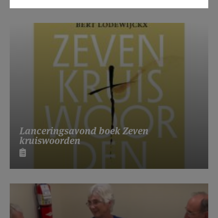
Lanceringsavond boek Zeven
kruiswoorden