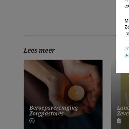
ex
M
Zo
la
En
Lees meer
a
Lanc
Beroepsvereniging
Zeve
Zorgpastores