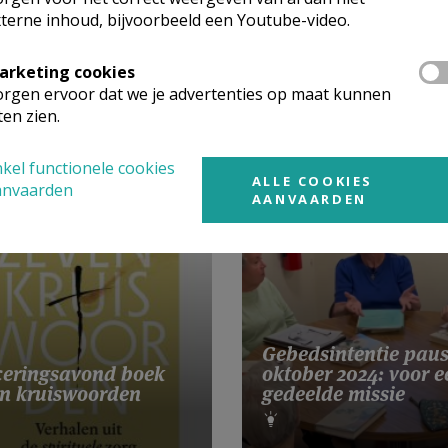
terne inhoud, bijvoorbeeld een Youtube-video.
arketing cookies
rgen ervoor dat we je advertenties op maat kunnen
ten zien.
kel functionele cookies
ALLE COOKIES
anvaarden
AANVAARDEN
Gebedsintentie pau
eringsavond boek
oktober 2024: voor e
n kruiswoorden
gedeelde missie