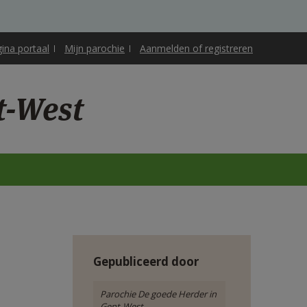
gina portaal
Mijn parochie
Aanmelden of registreren
t-West
Gepubliceerd door
Parochie De goede Herder in
Gent-West