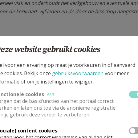
erieel vlak en onderhoudt het kerkgebouw en eventuele an
r de kerkraad: vijf leden en de door de bisschop aangest
eze website gebruikt cookies
el voor een ervaring op maat je voorkeuren in of aanvaard
 -
e-mail
le cookies. Bekijk onze
gebruiksvoorwaarden
voor meer
formatie of om je instellingen te wijzigen.
unctionele cookies
AAN
rgen dat de basisfuncties van het portaal correct
rken en laten ons toe via de anonieme registratie
n je gebruik deze verder te verbeteren.
Sociale) content cookies
rgen voor het correct weergeven van al dan niet