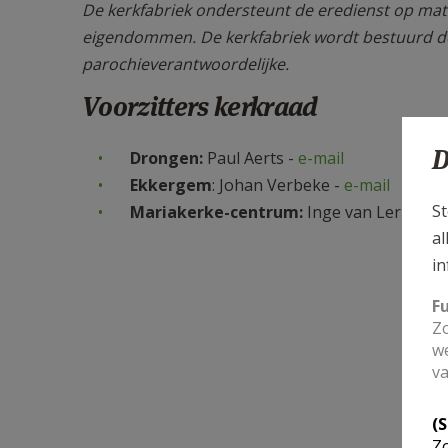
De kerkfabriek ondersteunt de eredienst op mat
eigendommen. De kerkfabriek wordt bestuurd doo
parochieverantwoordelijke.
Voorzitters kerkraad
D
Drongen:
Paul Aerts -
e-mail
Ekkergem
: Johan Verbeke -
e-mail
St
Mariakerke-centrum:
Inge van Lerberge
al
in
F
Zo
we
va
(
Zo