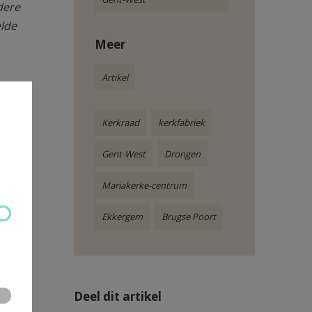
dere
elde
Meer
Artikel
Kerkraad
kerkfabriek
Gent-West
Drongen
Mariakerke-centrum
Ekkergem
Brugse Poort
Deel dit artikel