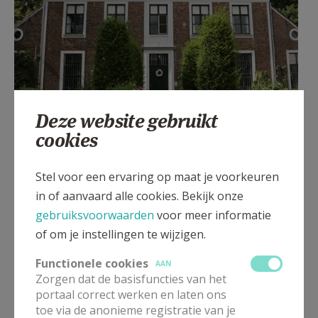
Deze website gebruikt
cookies
Pastorie Drongen © Hilde Buyse
Stel voor een ervaring op maat je voorkeuren
in of aanvaard alle cookies. Bekijk onze
gebruiksvoorwaarden
voor meer informatie
Gepubliceerd door
of om je instellingen te wijzigen.
Functionele cookies
AAN
Parochie De goede Herder in Gent-West
Zorgen dat de basisfuncties van het
portaal correct werken en laten ons
toe via de anonieme registratie van je
Meer