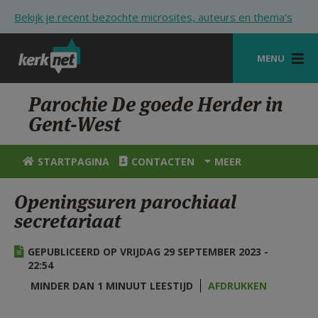
Overslaan en naar de inhoud gaan
Bekijk je recent bezochte microsites, auteurs en thema's
MENU
STARTPAGINA
Parochie De goede Herder in
Gent-West
KERK
VIERINGEN
STARTPAGINA
CONTACTEN
MEER
SHOP
Openingsuren parochiaal
secretariaat
ZOEKEN
HULP
GEPUBLICEERD OP VRIJDAG 29 SEPTEMBER 2023 -
22:54
STARTPAGINA PORTAAL
MINDER DAN 1 MINUUT LEESTIJD
AFDRUKKEN
MIJN PAROCHIE