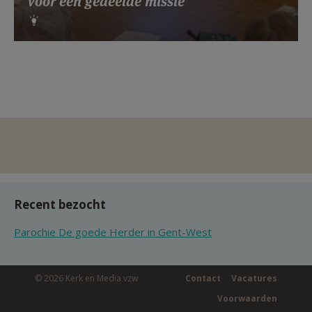
voor een gedeelde missie
Recent bezocht
Parochie De goede Herder in Gent-West
© 2026 Kerk en Media vzw
Contact
Vacatures
Voorwaarden