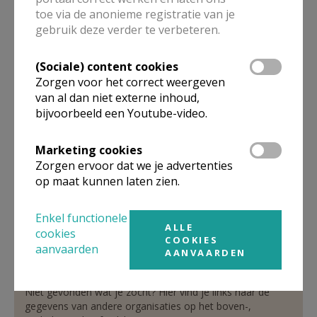
toe via de anonieme registratie van je
pastoor
gebruik deze verder te verbeteren.
De heer
Marc
Boulanger
(Sociale) content cookies
Cryptelaan 1
Zorgen voor het correct weergeven
1702
Groot-Bijgaarden
van al dan niet externe inhoud,
02 466 12 31
bijvoorbeeld een Youtube-video.
0497 64 25 58
02 466 12 31
Marketing cookies
Zorgen ervoor dat we je advertenties
Stuur een mailtje
op maat kunnen laten zien.
Google Maps
Enkel functionele
ALLE
cookies
COOKIES
aanvaarden
AANVAARDEN
Organisatiestructuur
Niet gevonden wat je zocht? Hier vind je links naar de
gegevens van andere organisaties op het boven-,