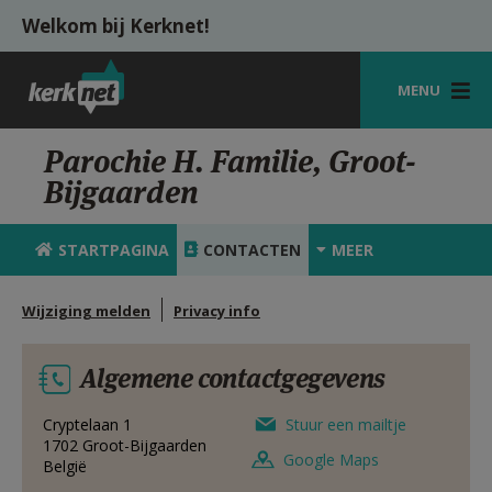
Overslaan en naar de inhoud gaan
Welkom bij Kerknet!
MENU
STARTPAGINA
Parochie H. Familie, Groot-
Bijgaarden
KERK
VIERINGEN
STARTPAGINA
CONTACTEN
MEER
SHOP
Wijziging melden
Privacy info
ZOEKEN
Algemene contactgegevens
HULP
MIJN PAROCHIE
Cryptelaan 1
Stuur een mailtje
1702
Groot-Bijgaarden
Google Maps
België
AANMELDEN OF REGISTREREN