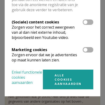
toe via de anonieme registratie van je
parochieadministrator
gebruik deze verder te verbeteren.
De heer
Marc
Boulanger
(Sociale) content cookies
Cryptelaan 1
Zorgen voor het correct weergeven
1702
Groot-Bijgaarden
van al dan niet externe inhoud,
02 466 12 31
bijvoorbeeld een Youtube-video.
0497 64 25 58
02 466 12 31
Marketing cookies
Zorgen ervoor dat we je advertenties
Stuur een mailtje
op maat kunnen laten zien.
Google Maps
Enkel functionele
ALLE
cookies
COOKIES
aanvaarden
AANVAARDEN
Organisatiestructuur
Niet gevonden wat je zocht? Hier vind je links naar de
gegevens van andere organisaties op het boven-,