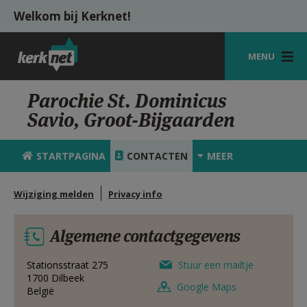
Overslaan en naar de inhoud gaan
Welkom bij Kerknet!
MENU
STARTPAGINA
Parochie St. Dominicus
Savio, Groot-Bijgaarden
KERK
VIERINGEN
STARTPAGINA
CONTACTEN
MEER
SHOP
Wijziging melden
Privacy info
ZOEKEN
Algemene contactgegevens
HULP
MIJN PAROCHIE
Stationsstraat 275
Stuur een mailtje
1700
Dilbeek
Google Maps
België
AANMELDEN OF REGISTREREN