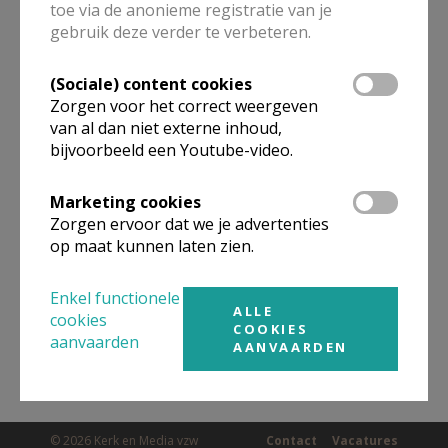
toe via de anonieme registratie van je
ALLE DETAILS TONEN
gebruik deze verder te verbeteren.
(Sociale) content cookies
Omgeving
Zorgen voor het correct weergeven
van al dan niet externe inhoud,
bijvoorbeeld een Youtube-video.
Niet gevonden wat je zocht? Hier vind je
links naar kerken, eventueel van andere
Marketing cookies
organisaties, in de buurt.
Zorgen ervoor dat we je advertenties
op maat kunnen laten zien.
Kerken in of nabij
BEVERLO
Enkel functionele
ALLE
cookies
COOKIES
aanvaarden
AANVAARDEN
© 2026 Kerk en Media vzw
Contact
Vacatures