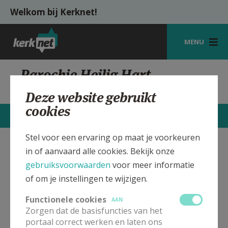
Overslaan en naar de inhoud gaan
Welkom bij Kerknet!
MENU
STARTPAGINA
Parochie Heilig Hart
Korspel-Beverlo
KERK
Deze website gebruikt
cookies
VIERINGEN
STARTPAGINA
CONTACTEN
MEER
SHOP
Stel voor een ervaring op maat je voorkeuren
in of aanvaard alle cookies. Bekijk onze
Heilig Hart, Korspel-Beverlo
Verbergen
ZOEKEN
gebruiksvoorwaarden
voor meer informatie
HULP
of om je instellingen te wijzigen.
Bekijk de details voor de weekendvieringen die doorgaan
MIJN PAROCHIE
in deze kerk, het adres van de kerk, alsook een lijst met
Functionele cookies
AAN
kerken in de buurt.
Zorgen dat de basisfuncties van het
AANMELDEN OF REGISTREREN
portaal correct werken en laten ons