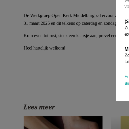
we
va
De Werkgroep Open Kerk Middelburg zal ervoor zorgen dat
(
31 maart 2025 en dit telkens op zaterdag en zondag van 10
Zo
ex
Kom even tot rust, steek een kaarsje aan, prevel een gebe
Heel hartelijk welkom!
M
Zo
la
En
a
Lees meer