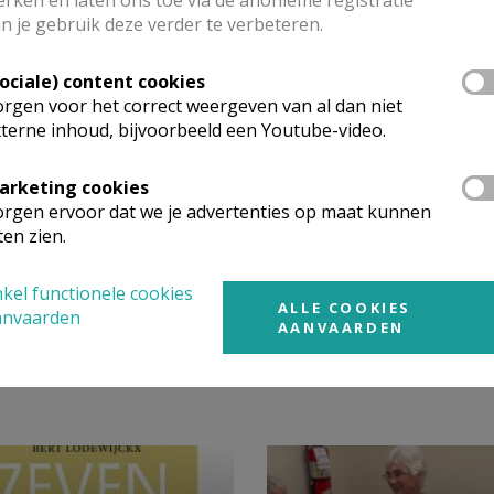
rken en laten ons toe via de anonieme registratie
n je gebruik deze verder te verbeteren.
 onze Sint-Petrus en Sint-Pauluskerk open blijft van 3 november 202
Sociale) content cookies
.00 uur tot 17.00 uur.
rgen voor het correct weergeven van al dan niet
terne inhoud, bijvoorbeeld een Youtube-video.
d en geniet van de waardevolle kunst.
arketing cookies
rgen ervoor dat we je advertenties op maat kunnen
ten zien.
kel functionele cookies
ALLE COOKIES
anvaarden
AANVAARDEN