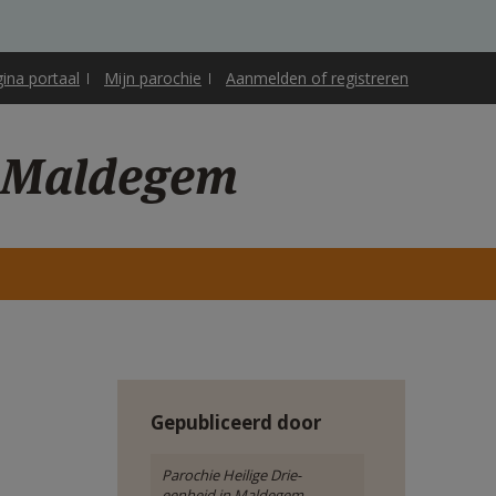
gina portaal
Mijn parochie
Aanmelden of registreren
n Maldegem
Gepubliceerd door
Parochie Heilige Drie-
eenheid in Maldegem