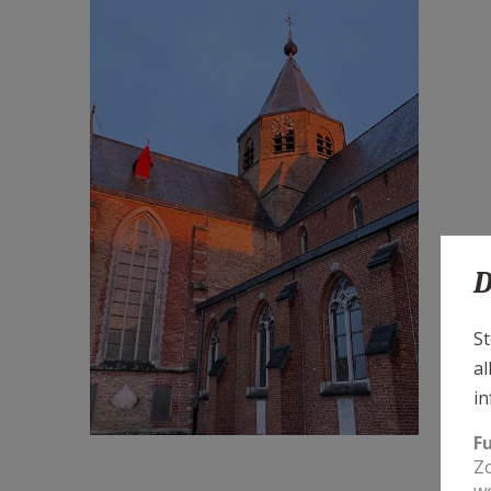
F2193b23_v2.jpg
D
St
al
in
F
Zo