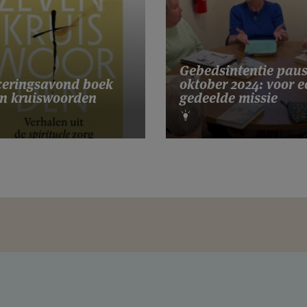
Gebedsintentie pau
eringsavond boek
oktober 2024: voor e
n kruiswoorden
gedeelde missie