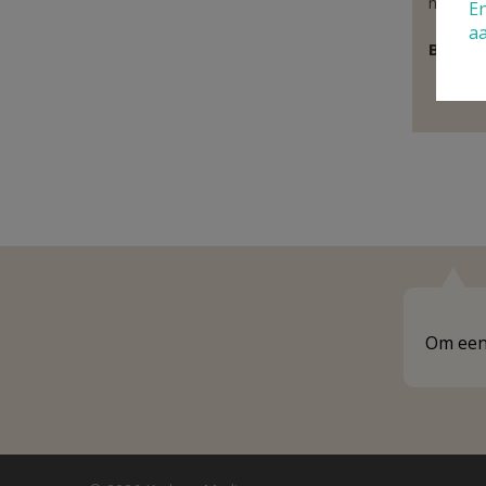
niveau.
En
a
Behoor
P
Om een 