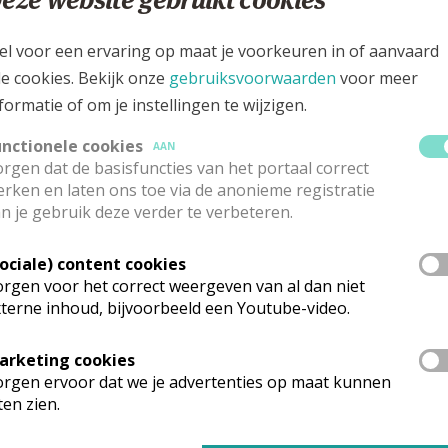
straat 4, 2260 Tongerlo (Antw.)
el voor een ervaring op maat je voorkeuren in of aanvaard
le cookies. Bekijk onze
gebruiksvoorwaarden
voor meer
formatie of om je instellingen te wijzigen.
unctionele cookies
AAN
rgen dat de basisfuncties van het portaal correct
rken en laten ons toe via de anonieme registratie
n je gebruik deze verder te verbeteren.
Sociale) content cookies
rgen voor het correct weergeven van al dan niet
terne inhoud, bijvoorbeeld een Youtube-video.
arketing cookies
rganisatiestructuur
rgen ervoor dat we je advertenties op maat kunnen
ten zien.
onden wat je zocht? Hier vind je links naar de gegevens van andere o