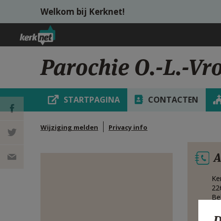
Overslaan en naar de inhoud gaan
Welkom bij Kerknet!
Parochie O.-L.-Vr
STARTPAGINA
CONTACTEN
Wijziging melden
Privacy info
DEEL OP
A
FACEBOOK
DEEL OP
Ke
TWITTER
DEEL
22
Be
VIA
D