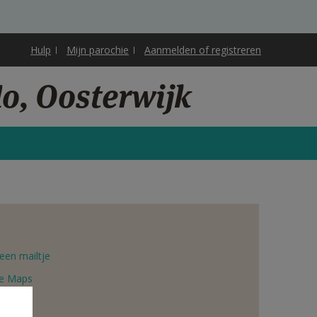
Hulp
Mijn parochie
Aanmelden of registreren
o, Oosterwijk
een mailtje
e Maps