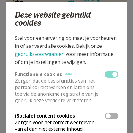
België
Deze website gebruikt
014 265159
cookies
Stel voor een ervaring op maat je voorkeuren
Kapelplein 16, 2260 Westerlo
in of aanvaard alle cookies. Bekijk onze
gebruiksvoorwaarden
voor meer informatie
of om je instellingen te wijzigen.
Functionele cookies
AAN
Zorgen dat de basisfuncties van het
portaal correct werken en laten ons
toe via de anonieme registratie van je
gebruik deze verder te verbeteren.
(Sociale) content cookies
Zorgen voor het correct weergeven
van al dan niet externe inhoud,