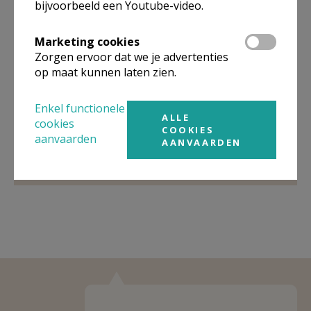
bijvoorbeeld een Youtube-video.
Organisatiestructuur
Marketing cookies
Zorgen ervoor dat we je advertenties
op maat kunnen laten zien.
Niet gevonden wat je zocht? Hier vind je links naar de
gegevens van andere organisaties op het boven-,
onderliggende of gelijke niveau.
Enkel functionele
ALLE
cookies
COOKIES
Behoort tot
PE Heiligen Prisca en Aquila
aanvaarden
AANVAARDEN
Weergeven
PE Heiligen Prisca en Aquila