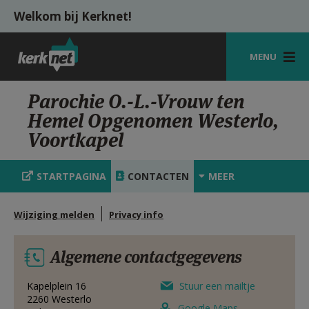
Overslaan en naar de inhoud gaan
Welkom bij Kerknet!
MENU
STARTPAGINA
Parochie O.-L.-Vrouw ten
Hemel Opgenomen Westerlo,
KERK
Voortkapel
VIERINGEN
STARTPAGINA
CONTACTEN
MEER
SHOP
ZOEKEN
Wijziging melden
Privacy info
HULP
Algemene contactgegevens
MIJN PAROCHIE
Kapelplein 16
Stuur een mailtje
AANMELDEN OF REGISTREREN
2260
Westerlo
Google Maps