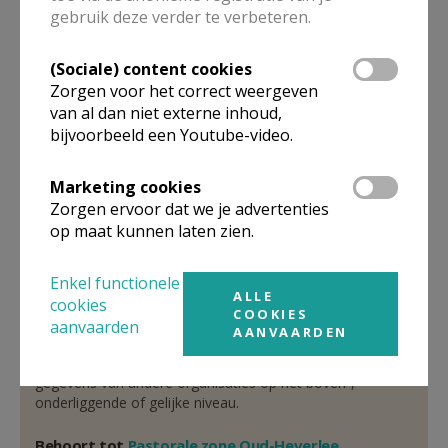
gebruik deze verder te verbeteren.
aangesteld priester
(Sociale) content cookies
De heer
Stefaan
Callebaut
Zorgen voor het correct weergeven
Dorpsstraat 26
van al dan niet externe inhoud,
3360
Bierbeek
bijvoorbeeld een Youtube-video.
0476 86 64 99
Marketing cookies
Stuur een mailtje
Zorgen ervoor dat we je advertenties
Google Maps
op maat kunnen laten zien.
Enkel functionele
ALLE
cookies
Organisatiestructuur
COOKIES
aanvaarden
AANVAARDEN
Niet gevonden wat je zocht? Hier vind je links naar de
gegevens van andere organisaties op het boven-,
onderliggende of gelijke niveau.
Behoort tot
Pastorale zone Oud-Heverlee