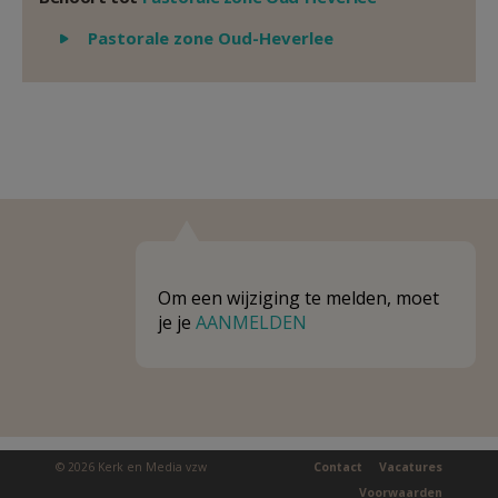
Weergeven
Pastorale zone Oud-Heverlee
Om een wijziging te melden, moet
je je
AANMELDEN
© 2026 Kerk en Media vzw
Contact
Vacatures
Voorwaarden