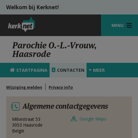
Overslaan en naar de inhoud gaan
Welkom bij Kerknet!
MENU
STARTPAGINA
Parochie O.-L.-Vrouw,
Haasrode
KERK
VIERINGEN
STARTPAGINA
CONTACTEN
MEER
SHOP
Wijziging melden
Privacy info
ZOEKEN
Algemene contactgegevens
HULP
MIJN PAROCHIE
Google Maps
Milsestraat 53
3053
Haasrode
België
AANMELDEN OF REGISTREREN