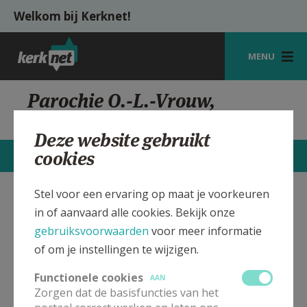
Overslaan en naar de inhoud gaan
Welkom bij Kerknet!
MENU
STARTPAGINA
Parochie O.-L.-Vrouw,
Haasrode
KERK
Deze website gebruikt
VIERINGEN
cookies
STARTPAGINA
CONTACTEN
MEER
SHOP
Stel voor een ervaring op maat je voorkeuren
O.-L.-Vrouw kerk Haasrode
Verbergen
ZOEKEN
in of aanvaard alle cookies. Bekijk onze
gebruiksvoorwaarden
voor meer informatie
HULP
of om je instellingen te wijzigen.
Bekijk de details voor de weekendvieringen die doorgaan
MIJN PAROCHIE
in deze kerk, het adres van de kerk, alsook een lijst met
Functionele cookies
AAN
kerken in de buurt.
AANMELDEN OF REGISTREREN
Zorgen dat de basisfuncties van het