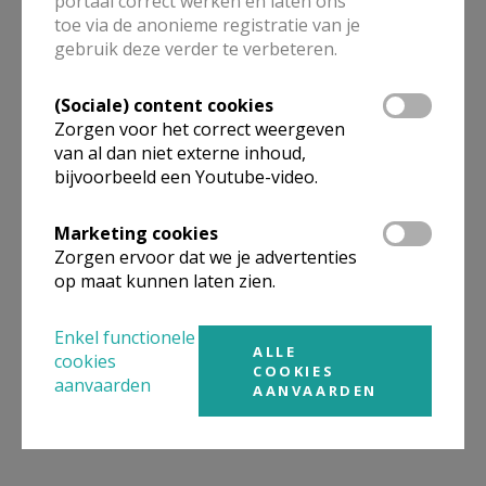
portaal correct werken en laten ons
ALLE DETAILS TONEN
toe via de anonieme registratie van je
gebruik deze verder te verbeteren.
(Sociale) content cookies
Omgeving
Zorgen voor het correct weergeven
van al dan niet externe inhoud,
bijvoorbeeld een Youtube-video.
Niet gevonden wat je zocht? Hier vind je
links naar kerken, eventueel van andere
Marketing cookies
organisaties, in de buurt.
Zorgen ervoor dat we je advertenties
op maat kunnen laten zien.
Kerken in of nabij
Oud-Heverlee -
Haasrode
Enkel functionele
ALLE
cookies
COOKIES
aanvaarden
AANVAARDEN