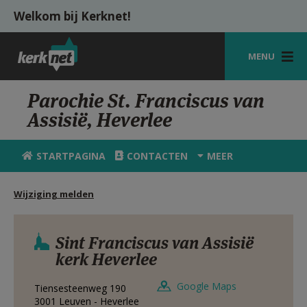
Overslaan en naar de inhoud gaan
Welkom bij Kerknet!
MENU
STARTPAGINA
Parochie St. Franciscus van
Assisië, Heverlee
KERK
VIERINGEN
STARTPAGINA
CONTACTEN
MEER
SHOP
Wijziging melden
ZOEKEN
HULP
Sint Franciscus van Assisië
kerk Heverlee
MIJN PAROCHIE
Google Maps
Tiensesteenweg 190
AANMELDEN OF REGISTREREN
3001
Leuven - Heverlee