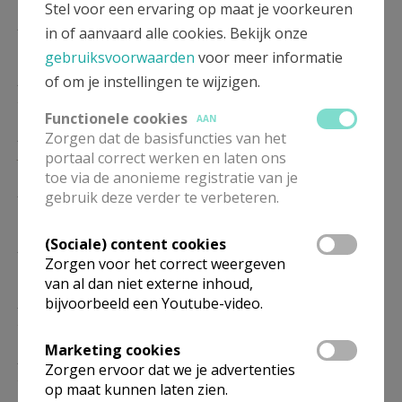
Stel voor een ervaring op maat je voorkeuren
ZO
10.00
Eucharistie
in of aanvaard alle cookies. Bekijk onze
17/01
gebruiksvoorwaarden
voor meer informatie
ZO
10.00
Eucharistie
of om je instellingen te wijzigen.
24/01
Functionele cookies
AAN
ZO
10.00
Eucharistie
Zorgen dat de basisfuncties van het
31/01
portaal correct werken en laten ons
toe via de anonieme registratie van je
ZO
10.00
Eucharistie
gebruik deze verder te verbeteren.
07/02
(Sociale) content cookies
ZO
10.00
Eucharistie
Zorgen voor het correct weergeven
14/02
van al dan niet externe inhoud,
ZO
10.00
Eucharistie
bijvoorbeeld een Youtube-video.
21/02
Marketing cookies
ZO
10.00
Eucharistie
Zorgen ervoor dat we je advertenties
28/02
op maat kunnen laten zien.