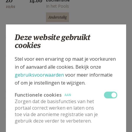
ZO
14.00
In het Pools
10/01
Anderstalig
Deze website gebruikt
ZO
9.30
Eucharistie
17/01
cookies
ZO
14.00
Eucharistie
Stel voor een ervaring op maat je voorkeuren
In het Pools
17/01
in of aanvaard alle cookies. Bekijk onze
Anderstalig
gebruiksvoorwaarden
voor meer informatie
of om je instellingen te wijzigen.
ZO
9.30
Eucharistie
Functionele cookies
AAN
24/01
Zorgen dat de basisfuncties van het
portaal correct werken en laten ons
ZO
14.00
Eucharistie
toe via de anonieme registratie van je
In het Pools
24/01
gebruik deze verder te verbeteren.
Anderstalig