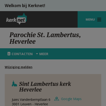
Overslaan en naar de inhoud gaan
Welkom bij Kerknet!
MENU
STARTPAGINA
Parochie St. Lambertus,
Heverlee
KERK
VIERINGEN
CONTACTEN
MEER
SHOP
Wijziging melden
ZOEKEN
HULP
Sint Lambertus kerk
Heverlee
MIJN PAROCHIE
Google Maps
Juies Vandenbemptlaan 6
AANMELDEN OF REGISTREREN
3001
Leuven - Heverlee