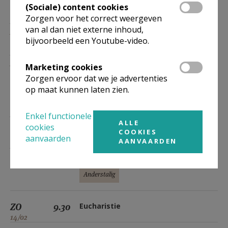
(Sociale) content cookies
Zorgen voor het correct weergeven
ZO
9.30
Eucharistie
van al dan niet externe inhoud,
31/01
bijvoorbeeld een Youtube-video.
ZO
14.00
Eucharistie
In het Pools
31/01
Marketing cookies
Zorgen ervoor dat we je advertenties
Anderstalig
op maat kunnen laten zien.
ZO
9.30
Eucharistie
Enkel functionele
ALLE
07/02
cookies
COOKIES
aanvaarden
AANVAARDEN
ZO
14.00
Eucharistie
In het Pools
07/02
Anderstalig
ZO
9.30
Eucharistie
14/02