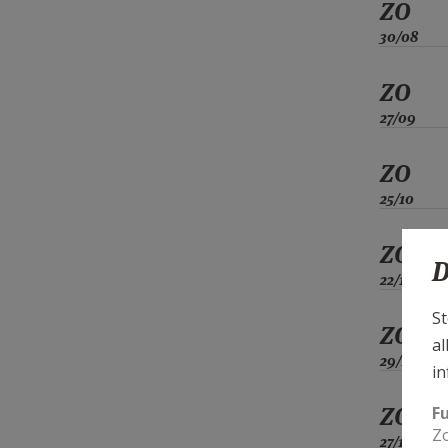
ZO
30/08
ZO
27/09
ZO
25/10
ZO
D
22/11
St
ZO
al
29/11
in
ZO
F
Zo
27/12