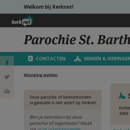
Overslaan en naar de inhoud gaan
Welkom bij Kerknet!
Parochie St. Bart
CONTACTEN
KERKEN & VIERINGE
Wijziging melden
DEEL OP
FACEBOOK
DEEL OP
Deze parochie of kerkverbonden
organisatie is niet actief op Kerknet.
TWITTER
DEEL
Korbe
3060
Ben je betrokken bij deze
VIA
parochie of organisatie? Maak
via
onze laagdrempelige