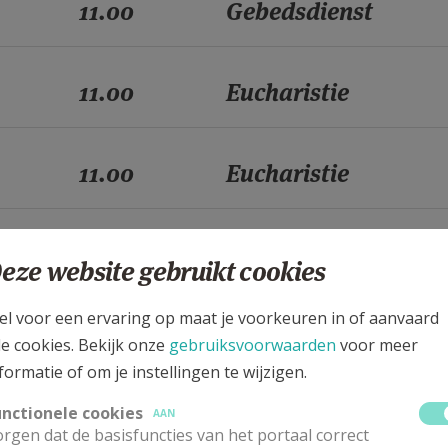
11.00
Gebedsdienst
11.00
Eucharistie
11.00
Eucharistie
11.00
Eucharistie
eze website gebruikt cookies
el voor een ervaring op maat je voorkeuren in of aanvaard
11.00
Gebedsdienst
le cookies. Bekijk onze
gebruiksvoorwaarden
voor meer
formatie of om je instellingen te wijzigen.
11.00
Eucharistie
unctionele cookies
AAN
rgen dat de basisfuncties van het portaal correct