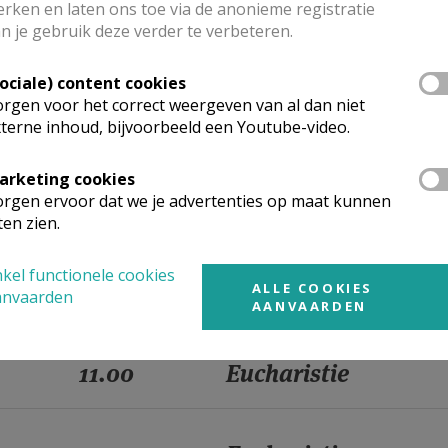
rken en laten ons toe via de anonieme registratie
n je gebruik deze verder te verbeteren.
11.00
Eucharistie
Sociale) content cookies
rgen voor het correct weergeven van al dan niet
11.00
Gebedsdienst
terne inhoud, bijvoorbeeld een Youtube-video.
arketing cookies
rgen ervoor dat we je advertenties op maat kunnen
11.00
Eucharistie
ten zien.
kel functionele cookies
11.00
Eucharistie
ALLE COOKIES
anvaarden
AANVAARDEN
11.00
Eucharistie