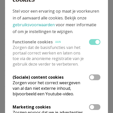
ZA
19.00
Eucharistie
Stel voor een ervaring op maat je voorkeuren
26/09
in of aanvaard alle cookies. Bekijk onze
ZA
19.00
Eucharistie
gebruiksvoorwaarden
voor meer informatie
24/10
of om je instellingen te wijzigen.
ZA
19.00
Eucharistie
Functionele cookies
AAN
28/11
Zorgen dat de basisfuncties van het
portaal correct werken en laten ons
ZA
19.00
Eucharistie
toe via de anonieme registratie van je
26/12
gebruik deze verder te verbeteren.
ZA
19.00
Eucharistie
23/01
(Sociale) content cookies
Zorgen voor het correct weergeven
ZA
19.00
Eucharistie
van al dan niet externe inhoud,
27/02
bijvoorbeeld een Youtube-video.
ZA
19.00
Eucharistie
27/03
Marketing cookies
Zorgen ervoor dat we je advertenties