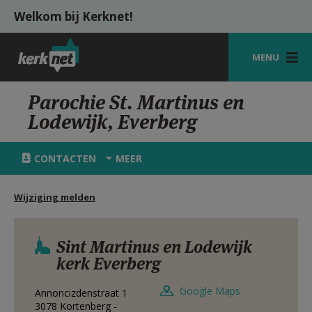
Overslaan en naar de inhoud gaan
Welkom bij Kerknet!
MENU
STARTPAGINA
Parochie St. Martinus en
Lodewijk, Everberg
KERK
VIERINGEN
CONTACTEN
MEER
SHOP
Wijziging melden
ZOEKEN
HULP
Sint Martinus en Lodewijk
kerk Everberg
MIJN PAROCHIE
Google Maps
Annoncizdenstraat 1
AANMELDEN OF REGISTREREN
3078
Kortenberg -