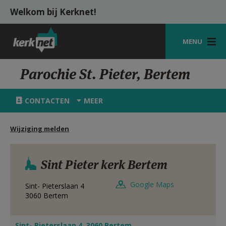
Overslaan en naar de inhoud gaan
Welkom bij Kerknet!
MENU
STARTPAGINA
Parochie St. Pieter, Bertem
KERK
CONTACTEN
MEER
VIERINGEN
Wijziging melden
SHOP
ZOEKEN
Sint Pieter kerk Bertem
HULP
Google Maps
Sint- Pieterslaan 4
MIJN PAROCHIE
3060
Bertem
AANMELDEN OF REGISTREREN
Sint- Pieterslaan 4, 3060 Bertem