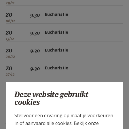
29/11
ZO
9.30
Eucharistie
06/12
ZO
9.30
Eucharistie
13/12
ZO
9.30
Eucharistie
20/12
ZO
9.30
Eucharistie
27/12
ZO
9.30
Eucharistie
Deze website gebruikt
03/01
cookies
ZO
9.30
Eucharistie
10/01
Stel voor een ervaring op maat je voorkeuren
ZO
9.30
Eucharistie
in of aanvaard alle cookies. Bekijk onze
17/01