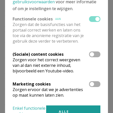
gebruiksvoorwaarden
voor meer informatie
of om je instellingen te wijzigen.
ZO
9.30
Eucharistie
24/01
Functionele cookies
AAN
Zorgen dat de basisfuncties van het
ZO
9.30
Eucharistie
portaal correct werken en laten ons
31/01
toe via de anonieme registratie van je
ZO
9.30
Eucharistie
gebruik deze verder te verbeteren.
07/02
(Sociale) content cookies
ZO
9.30
Eucharistie
Zorgen voor het correct weergeven
14/02
van al dan niet externe inhoud,
bijvoorbeeld een Youtube-video.
ZO
9.30
Eucharistie
21/02
Marketing cookies
ZO
9.30
Eucharistie
Zorgen ervoor dat we je advertenties
28/02
op maat kunnen laten zien.
ZO
9.30
Eucharistie
Enkel functionele
07/03
ALLE