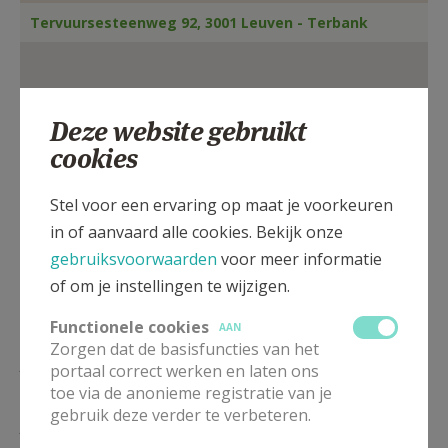
AANMELDEN OF REGISTREREN
Tervuursesteenweg 92, 3001 Leuven - Terbank
Deze website gebruikt
cookies
Stel voor een ervaring op maat je voorkeuren
in of aanvaard alle cookies. Bekijk onze
gebruiksvoorwaarden
voor meer informatie
of om je instellingen te wijzigen.
Functionele cookies
AAN
Zorgen dat de basisfuncties van het
ZA
18.30
Eucharistie
portaal correct werken en laten ons
08/08
toe via de anonieme registratie van je
gebruik deze verder te verbeteren.
ZA
18.30
Eucharistie