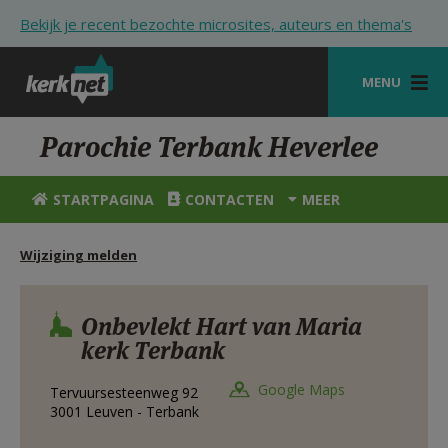
Overslaan en naar de inhoud gaan
Bekijk je recent bezochte microsites, auteurs en thema's
MENU
STARTPAGINA
Parochie Terbank Heverlee
KERK
STARTPAGINA
CONTACTEN
MEER
VIERINGEN
Wijziging melden
SHOP
ZOEKEN
Onbevlekt Hart van Maria
kerk Terbank
HULP
STARTPAGINA PORTAAL
Google Maps
Tervuursesteenweg 92
3001
Leuven - Terbank
MIJN PAROCHIE