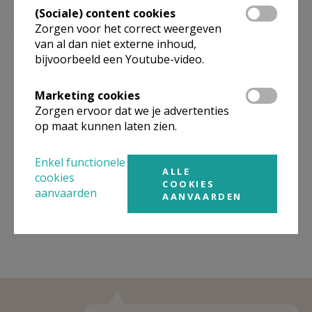
15/08
(Sociale) content cookies
Zorgen voor het correct weergeven
ZA
18.30
Eucharistie
van al dan niet externe inhoud,
29/08
bijvoorbeeld een Youtube-video.
Omgeving
Marketing cookies
Niet gevonden wat je zocht? Hier vind je
Zorgen ervoor dat we je advertenties
links naar kerken, eventueel van andere
op maat kunnen laten zien.
organisaties, in de buurt.
Enkel functionele
ALLE
Kerken in of nabij
Leuven - Terbank
cookies
COOKIES
aanvaarden
AANVAARDEN