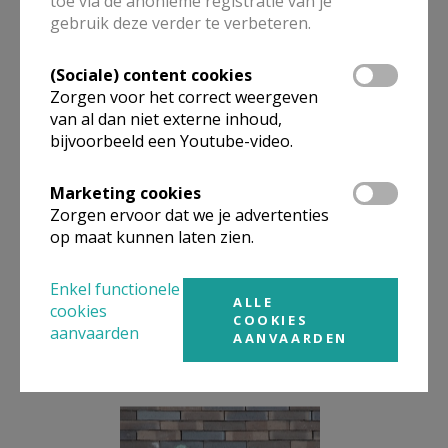
toe via de anonieme registratie van je
liggen. Een nieuwe pastorie getuigt van geloof in de
gebruik deze verder te verbeteren.
toekomst. Een plaats waar dienst verleend wordt
aan de geloofsgemeenschap en de
(Sociale) content cookies
gemeenschapschap van deze stad en regio. Niet
Zorgen voor het correct weergeven
alleen zijn er lokalen voorzien voor catechese maar
van al dan niet externe inhoud,
bijvoorbeeld een Youtube-video.
ook voor groepen die sociale opvang doen. Hier
wordt geloof, verkondiging en diaconie met elkaar
Marketing cookies
verbonden. Dit zijn juist drie fundamenten van onze
Zorgen ervoor dat we je advertenties
christelijke inspiratie.
op maat kunnen laten zien.
Deken De Gendt dankte na de inzegening schepen
Enkel functionele
Dirk Vansina (CD&V), ook aanwezig, voor de steun
ALLE
cookies
van de stad Leuven om dit project mogelijk te maken.
COOKIES
aanvaarden
AANVAARDEN