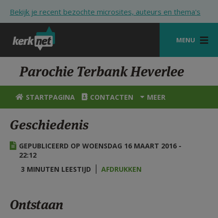
Overslaan en naar de inhoud gaan
Bekijk je recent bezochte microsites, auteurs en thema's
MENU
STARTPAGINA
Parochie Terbank Heverlee
KERK
STARTPAGINA
CONTACTEN
MEER
VIERINGEN
Geschiedenis
SHOP
GEPUBLICEERD OP WOENSDAG 16 MAART 2016 -
ZOEKEN
22:12
HULP
3 MINUTEN LEESTIJD
AFDRUKKEN
STARTPAGINA PORTAAL
Ontstaan
MIJN PAROCHIE