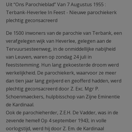
Uit “Ons Parochieblad” Van 7 Augustus 1955 :
AANMELDEN OF REGISTREREN
Terbank-Heverlee In Feest - Nieuwe parochiekerk
plechtig geconsacreerd
De 1500 inwoners van de parochie van Terbank, een
verafgelegen wijk van Heverlee, gelegen aan de
Tervuursesteenweg, in de onmiddellijke nabijheid
van Leuven, waren op zondag 24 juli in
feeststemming. Hun lang gekoesterde droom werd
werkelijkheid. De parochiekerk, waarvoor ze meer
dan tien jaar lang geijverd en geofferd hadden, werd
plechtig geconsacreerd door Z. Exc. Mgr P.
Schoenmaeckers, hulpbisschop van Zijne Eminentie
de Kardinaal.
Ook de parochieherder, Z.E.H. De Vadder, was in de
zevende hemel! Op 4 september 1943, in volle
oorlogstijd, werd hij door Z. Em. de Kardinaal