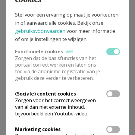
Stel voor een ervaring op maat je voorkeuren
in of aanvaard alle cookies. Bekijk onze
gebruiksvoorwaarden
voor meer informatie
of om je instellingen te wijzigen.
Gepubliceerd door
Functionele cookies
AAN
Zorgen dat de basisfuncties van het
Parochie Terbank Heverlee
portaal correct werken en laten ons
toe via de anonieme registratie van je
Meer
gebruik deze verder te verbeteren.
Artikel
(Sociale) content cookies
Zorgen voor het correct weergeven
van al dan niet externe inhoud,
bijvoorbeeld een Youtube-video.
Marketing cookies
Deel dit artikel