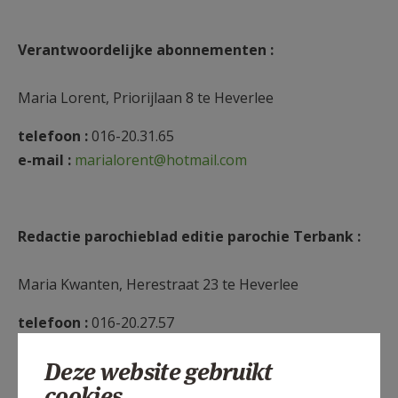
Verantwoordelijke abonnementen :
Maria Lorent, Priorijlaan 8 te Heverlee
telefoon :
016-20.31.65
e-mail :
marialorent@hotmail.com
Redactie parochieblad editie parochie Terbank :
Maria Kwanten, Herestraat 23 te Heverlee
telefoon :
016-20.27.57
e-mail :
maria_kwanten@hotmail.com
Deze website gebruikt
cookies