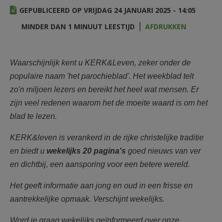
AANMELDEN OF REGISTREREN
GEPUBLICEERD OP VRIJDAG 24 JANUARI 2025 - 14:05
MINDER DAN 1 MINUUT LEESTIJD
AFDRUKKEN
Waarschijnlijk kent u KERK&Leven, zeker onder de
populaire naam 'het parochieblad'. Het weekblad telt
zo'n miljoen lezers en bereikt het heel wat mensen. Er
zijn veel redenen waarom het de moeite waard is om het
blad te lezen.
KERK&leven is verankerd in de rijke christelijke traditie
en biedt u
wekelijks
20 pagina's
goed nieuws van ver
en dichtbij, een aansporing voor een betere wereld.
Het geeft informatie aan jong en oud in een frisse en
aantrekkelijke opmaak. Verschijnt wekelijks.
Word je graag wekelijks geïnformeerd over onze