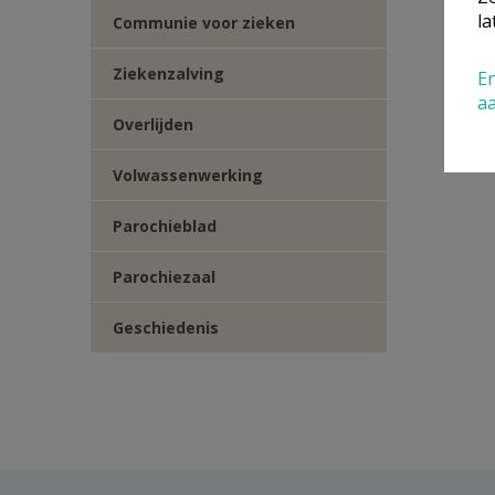
la
Communie voor zieken
Ziekenzalving
En
a
Overlijden
Volwassenwerking
Parochieblad
Parochiezaal
Geschiedenis