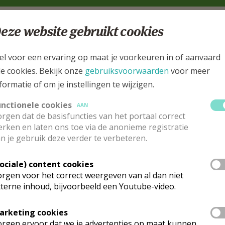
eze website gebruikt cookies
mgeving
el voor een ervaring op maat je voorkeuren in of aanvaard
t gevonden wat je zocht? Hier vind je links naar kerken, eve
le cookies. Bekijk onze
gebruiksvoorwaarden
voor meer
urt.
formatie of om je instellingen te wijzigen.
rken in of nabij
Leuven - Terbank
unctionele cookies
AAN
rgen dat de basisfuncties van het portaal correct
rken en laten ons toe via de anonieme registratie
n je gebruik deze verder te verbeteren.
Sociale) content cookies
rgen voor het correct weergeven van al dan niet
terne inhoud, bijvoorbeeld een Youtube-video.
arketing cookies
rgen ervoor dat we je advertenties op maat kunnen