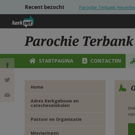
Overslaan en naar de inhoud gaan
Recent bezocht
Parochie Terbank Heverle
Parochie Terbank
STARTPAGINA
CONTACTEN
DEEL OP
Verbe
O
Home
FACEBOOK
DEEL OP
Adres Kerkgebouw en
catecheselokalen
Bek
TWITTER
DEEL
van
Pastoor en Organisatie
VIA
Misvieringen