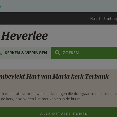
e
Hulp
Startpa
 Heverlee
KERKEN & VIERINGEN
ZOEKEN
rgen
nbevlekt Hart van Maria kerk Terbank
ijk de details voor de weekendvieringen die doorgaan in deze kerk, h
 de kerk, alsook een lijst met kerken in de buurt.
ALLE DETAILS TONEN