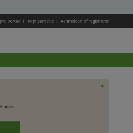
gina portaal
Mijn parochie
Aanmelden of registreren
et adres