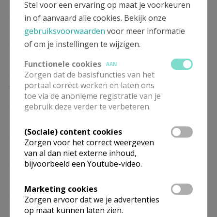
Stel voor een ervaring op maat je voorkeuren
ZO
10.30
Eucharistie
in of aanvaard alle cookies. Bekijk onze
17/01
gebruiksvoorwaarden
voor meer informatie
ZO
10.30
Eucharistie
of om je instellingen te wijzigen.
24/01
Functionele cookies
AAN
ZO
10.30
Eucharistie
Zorgen dat de basisfuncties van het
31/01
portaal correct werken en laten ons
toe via de anonieme registratie van je
ZO
10.30
Eucharistie
gebruik deze verder te verbeteren.
07/02
(Sociale) content cookies
ZO
10.30
Eucharistie
Zorgen voor het correct weergeven
14/02
van al dan niet externe inhoud,
ZO
10.30
Eucharistie
bijvoorbeeld een Youtube-video.
21/02
Marketing cookies
ZO
10.30
Eucharistie
Zorgen ervoor dat we je advertenties
28/02
op maat kunnen laten zien.