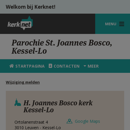
Overslaan en naar de inhoud gaan
Welkom bij Kerknet!
MENU
STARTPAGINA
Parochie St. Joannes Bosco,
Kessel-Lo
KERK
VIERINGEN
STARTPAGINA
CONTACTEN
MEER
SHOP
Wijziging melden
ZOEKEN
HULP
H. Joannes Bosco kerk
Kessel-Lo
MIJN PAROCHIE
Google Maps
Ortolanenstraat 4
AANMELDEN OF REGISTREREN
3010
Leuven - Kessel-Lo