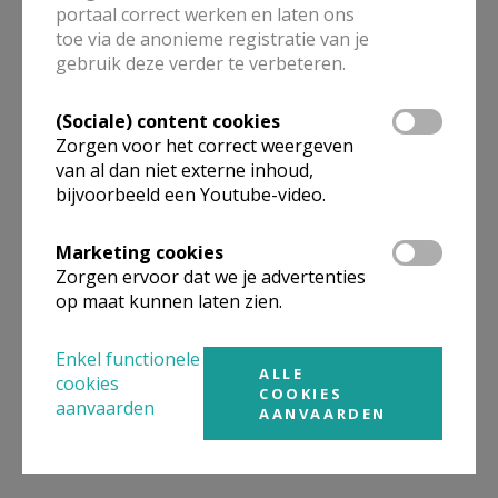
portaal correct werken en laten ons
toe via de anonieme registratie van je
ALLE DETAILS TONEN
gebruik deze verder te verbeteren.
(Sociale) content cookies
Omgeving
Zorgen voor het correct weergeven
van al dan niet externe inhoud,
bijvoorbeeld een Youtube-video.
Niet gevonden wat je zocht? Hier vind je
links naar kerken, eventueel van andere
Marketing cookies
organisaties, in de buurt.
Zorgen ervoor dat we je advertenties
op maat kunnen laten zien.
Kerken in of nabij
Kortenberg - Everberg
Enkel functionele
ALLE
cookies
COOKIES
aanvaarden
AANVAARDEN