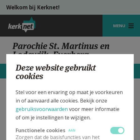
Overslaan en naar de inhoud gaan
Welkom bij Kerknet!
MENU
STARTPAGINA
Parochie St. Martinus en
Lodewijk, Everberg
KERK
Deze website gebruikt
VIERINGEN
CONTACTEN
MEER
cookies
SHOP
Stel voor een ervaring op maat je voorkeuren
Sint Martinus en Lodewijk
Verbergen
ZOEKEN
in of aanvaard alle cookies. Bekijk onze
kerk Everberg
HULP
gebruiksvoorwaarden
voor meer informatie
of om je instellingen te wijzigen.
MIJN PAROCHIE
Bekijk de details voor de weekendvieringen die doorgaan
in deze kerk, het adres van de kerk, alsook een lijst met
Functionele cookies
AAN
AANMELDEN OF REGISTREREN
kerken in de buurt.
Zorgen dat de basisfuncties van het