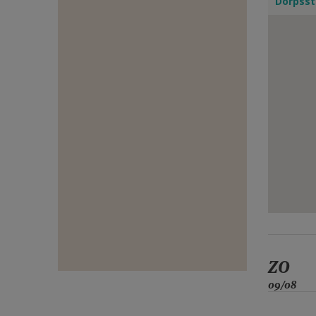
Dorpsst
E-
MAIL
ZO
09/08