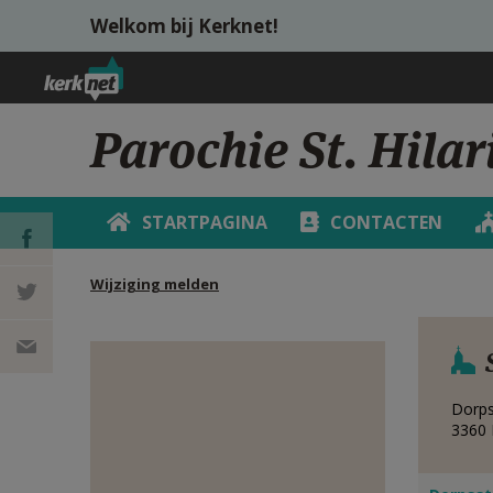
Overslaan en naar de inhoud gaan
Welkom bij Kerknet!
Parochie St. Hilar
STARTPAGINA
CONTACTEN
Wijziging melden
DEEL OP
FACEBOOK
DEEL OP
TWITTER
DEEL
Dorps
3360
VIA