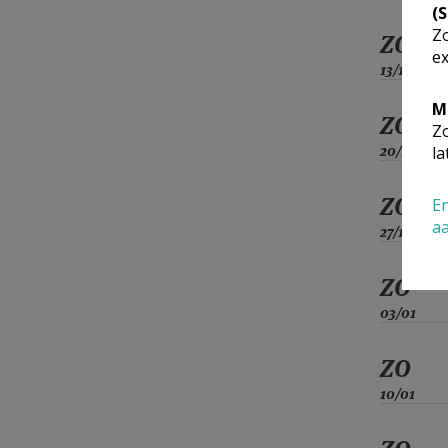
(
Zo
ZO
ex
13/12
M
ZO
Zo
20/12
la
ZO
En
a
27/12
ZO
03/01
ZO
10/01