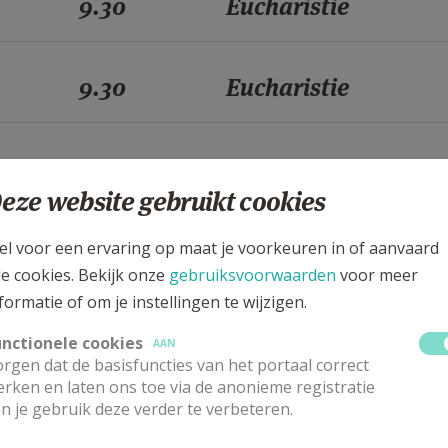
9.30
Eucharistie
9.30
Eucharistie
9.30
Eucharistie
eze website gebruikt cookies
9.30
Eucharistie
el voor een ervaring op maat je voorkeuren in of aanvaard
le cookies. Bekijk onze
gebruiksvoorwaarden
voor meer
formatie of om je instellingen te wijzigen.
9.30
Eucharistie
unctionele cookies
AAN
rgen dat de basisfuncties van het portaal correct
rken en laten ons toe via de anonieme registratie
9.30
Eucharistie
n je gebruik deze verder te verbeteren.