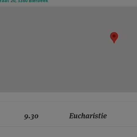
raat 20, 3360 Bierbeek
9.30
Eucharistie