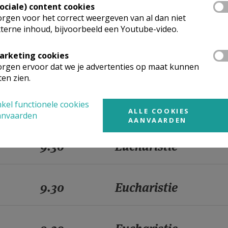
Sociale) content cookies
rgen voor het correct weergeven van al dan niet
9.30
Eucharistie
terne inhoud, bijvoorbeeld een Youtube-video.
arketing cookies
9.30
Eucharistie
rgen ervoor dat we je advertenties op maat kunnen
ten zien.
9.30
Eucharistie
kel functionele cookies
ALLE COOKIES
anvaarden
AANVAARDEN
9.30
Eucharistie
9.30
Eucharistie