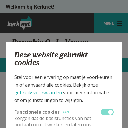
Overslaan en naar de inhoud gaan
Welkom bij Kerknet!
MENU
STARTPAGINA
Parochie O.-L.-Vrouw,
Kortenberg
KERK
Deze website gebruikt
cookies
VIERINGEN
CONTACTEN
MEER
SHOP
Stel voor een ervaring op maat je voorkeuren
in of aanvaard alle cookies. Bekijk onze
O.-L.-Vrouw kerk Kortenberg
Verbergen
ZOEKEN
gebruiksvoorwaarden
voor meer informatie
HULP
of om je instellingen te wijzigen.
Bekijk de details voor de weekendvieringen die doorgaan
MIJN PAROCHIE
in deze kerk, het adres van de kerk, alsook een lijst met
Functionele cookies
AAN
kerken in de buurt.
Zorgen dat de basisfuncties van het
AANMELDEN OF REGISTREREN
portaal correct werken en laten ons