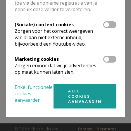
toe via de anonieme registratie van je
ALLE DETAILS TONEN
gebruik deze verder te verbeteren.
(Sociale) content cookies
Omgeving
Zorgen voor het correct weergeven
van al dan niet externe inhoud,
bijvoorbeeld een Youtube-video.
Niet gevonden wat je zocht? Hier vind je
links naar kerken, eventueel van andere
Marketing cookies
organisaties, in de buurt.
Zorgen ervoor dat we je advertenties
op maat kunnen laten zien.
Kerken in of nabij
Kortenberg
Enkel functionele
ALLE
cookies
COOKIES
aanvaarden
AANVAARDEN
© 2026 Kerk en Media vzw
Contact
Vacatures