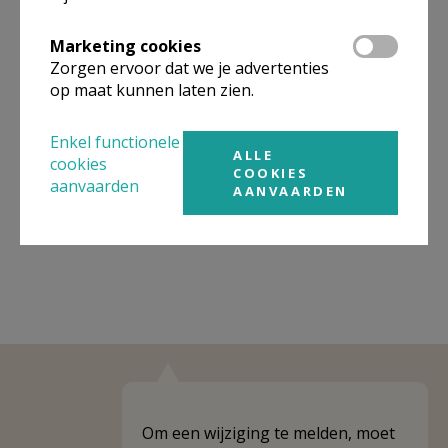
Organisatiestructuur
Marketing cookies
Zorgen ervoor dat we je advertenties
Niet gevonden wat je zocht? Hier vind je links naar de
op maat kunnen laten zien.
gegevens van andere organisaties op het boven-,
onderliggende of gelijke niveau.
Enkel functionele
ALLE
Behoort tot
PE Heilige Norbertus
cookies
COOKIES
aanvaarden
AANVAARDEN
Weergeven
PE Heilige Norbertus
Om een wijziging te melden, moet