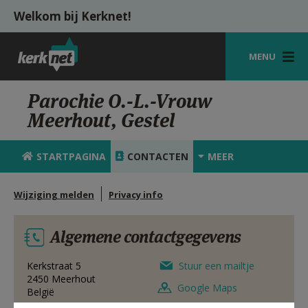
Overslaan en naar de inhoud gaan
Welkom bij Kerknet!
MENU
STARTPAGINA
Parochie O.-L.-Vrouw
Meerhout, Gestel
KERK
VIERINGEN
STARTPAGINA
CONTACTEN
MEER
SHOP
Wijziging melden
Privacy info
ZOEKEN
Algemene contactgegevens
HULP
MIJN PAROCHIE
Kerkstraat 5
Stuur een mailtje
2450
Meerhout
Google Maps
België
AANMELDEN OF REGISTREREN