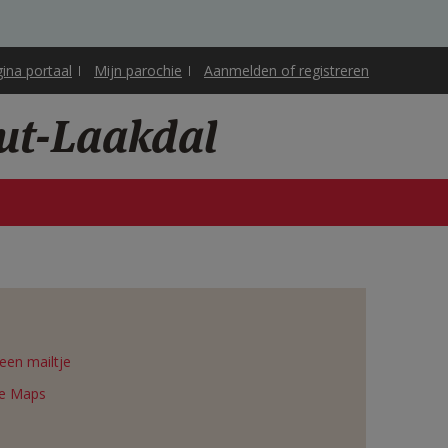
gina portaal
Mijn parochie
Aanmelden of registreren
ut-Laakdal
een mailtje
e Maps