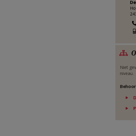
De
Ho
24
O
Niet gev
niveau.
Behoor
P