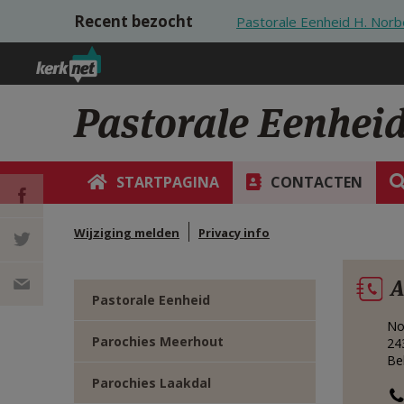
Overslaan en naar de inhoud gaan
Recent bezocht
Pastorale Eenheid H. Nor
Pastorale Eenhei
STARTPAGINA
CONTACTEN
Wijziging melden
Privacy info
DEEL OP
A
FACEBOOK
DEEL OP
Pastorale Eenheid
No
TWITTER
DEEL
Parochies Meerhout
24
Be
VIA
Parochies Laakdal