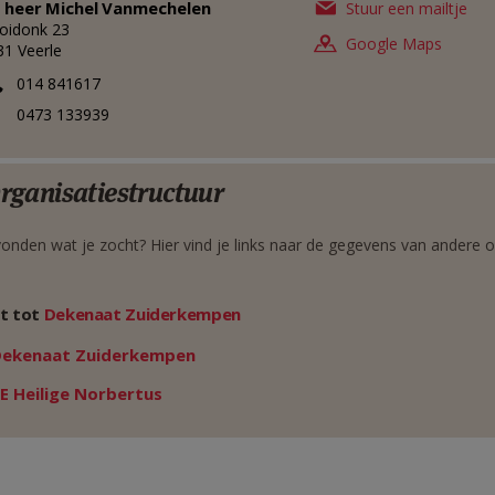
 heer
Michel
Vanmechelen
Stuur een mailtje
oidonk 23
Google Maps
31
Veerle
014 841617
0473 133939
rganisatiestructuur
onden wat je zocht? Hier vind je links naar de gegevens van andere o
t tot
Dekenaat Zuiderkempen
Weergeven
Dekenaat Zuiderkempen
Weergeven
E Heilige Norbertus