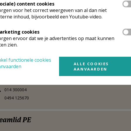
Sociale) content cookies
 heer
René
Hendrickx
Stuur een mailtje
rgen voor het correct weergeven van al dan niet
lmolenweg 12
Google Maps
terne inhoud, bijvoorbeeld een Youtube-video.
50
Meerhout
014 300711
arketing cookies
0494 777669
rgen ervoor dat we je advertenties op maat kunnen
ten zien.
erantw. diaconie en solidariteit PE
kel functionele cookies
ALLE COOKIES
anvaarden
AANVAARDEN
 heer
Marc
Laenen
Stuur een mailtje
epoortstraat 8
Google Maps
50
Meerhout
014 300004
0494 125670
eamlid PE