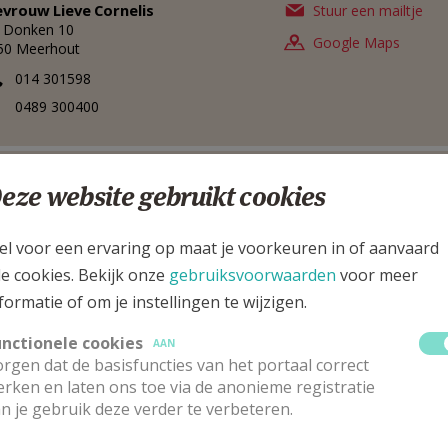
evrouw
Lieve
Cornelis
Stuur een mailtje
 Donken 10
Google Maps
50
Meerhout
014 301598
0489 300400
erantw. gemeenschapsopbouw PE
eze website gebruikt cookies
rwaarde Heer
Eric
Seghers
Stuur een mailtje
el voor een ervaring op maat je voorkeuren in of aanvaard
rbertijnenstraat 10
Google Maps
30
Eindhout
le cookies. Bekijk onze
gebruiksvoorwaarden
voor meer
013 780440
formatie of om je instellingen te wijzigen.
0498 525903
unctionele cookies
AAN
013 780439
rgen dat de basisfuncties van het portaal correct
rken en laten ons toe via de anonieme registratie
n je gebruik deze verder te verbeteren.
erantw. liturgie en gebed PE