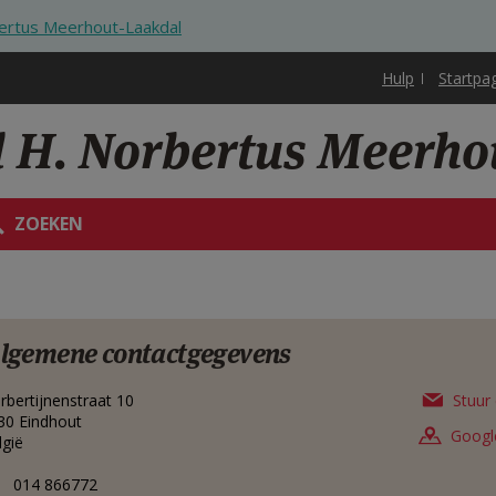
bertus Meerhout-Laakdal
Hulp
Startpa
d H. Norbertus Meerho
ZOEKEN
lgemene contactgegevens
rbertijnenstraat 10
Stuur 
30
Eindhout
Googl
lgië
014 866772