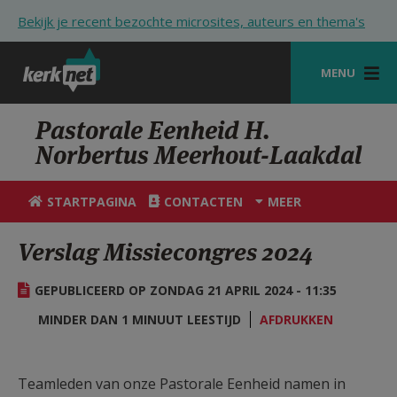
Overslaan en naar de inhoud gaan
Bekijk je recent bezochte microsites, auteurs en thema's
MENU
STARTPAGINA
Pastorale Eenheid H.
Norbertus Meerhout-Laakdal
KERK
VIERINGEN
STARTPAGINA
CONTACTEN
MEER
SHOP
Verslag Missiecongres 2024
ZOEKEN
GEPUBLICEERD OP ZONDAG 21 APRIL 2024 - 11:35
HULP
MINDER DAN 1 MINUUT LEESTIJD
AFDRUKKEN
STARTPAGINA PORTAAL
MIJN PAROCHIE
Teamleden van onze Pastorale Eenheid namen in