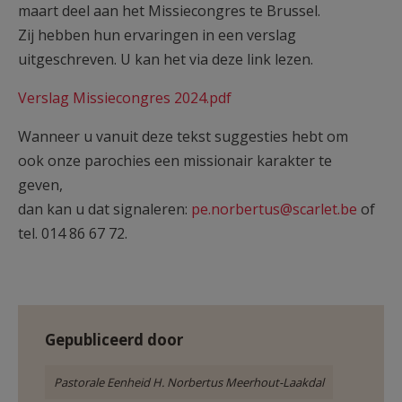
maart deel aan het Missiecongres te Brussel.
AANMELDEN OF REGISTREREN
Zij hebben hun ervaringen in een verslag
uitgeschreven. U kan het via deze link lezen.
Verslag Missiecongres 2024.pdf
Wanneer u vanuit deze tekst suggesties hebt om
ook onze parochies een missionair karakter te
geven,
dan kan u dat signaleren:
pe.norbertus@scarlet.be
of
tel. 014 86 67 72.
Gepubliceerd door
Pastorale Eenheid H. Norbertus Meerhout-Laakdal