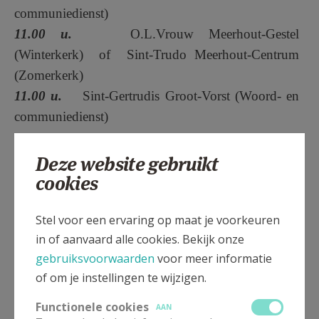
communiedienst)
11.00 u.
O.L.Vrouw Meerhout-Gestel
(Winterkerk) of Sint-Trudo Meerhout-Centrum
(Zomerkerk)
11.00 u.
Sint-Gertrudis Groot-Vorst (Woord- en
communiedienst)
Deze website gebruikt
Vierde zondag van de maand
cookies
Zaterdag
Stel voor een ervaring op maat je voorkeuren
19.00 u.
O.L.Vrouw Meerhout-Gestel
in of aanvaard alle cookies. Bekijk onze
(Winterkerk)
of Sint-Trudo Meerhout-Centrum
gebruiksvoorwaarden
voor meer informatie
(Zomerkerk)
of om je instellingen te wijzigen.
19.00 u.
Sint-Jozef Werkman Veerle-Heide
Functionele cookies
AAN