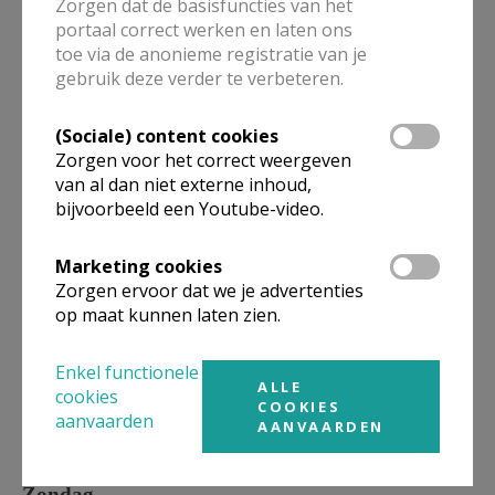
Zorgen dat de basisfuncties van het
Zondag
portaal correct werken en laten ons
09.30 u.
O.L.Vrouw Wijngaard Veerle-Centrum
toe via de anonieme registratie van je
09.30 u.
Sint-Lambertus Eindhout
gebruik deze verder te verbeteren.
11.00 u.
O.L.Vrouw Meerhout-Gestel
(Sociale) content cookies
(Winterkerk) of Sint-Trudo Meerhout-Centrum
Zorgen voor het correct weergeven
(Zomerkerk)
van al dan niet externe inhoud,
11.00 u.
Sint-Gertrudis Groot-Vorst
bijvoorbeeld een Youtube-video.
Marketing cookies
Zorgen ervoor dat we je advertenties
Vijfde zondag van de maand
op maat kunnen laten zien.
Zaterdag
Enkel functionele
19.00 u.
Gemeenschapsviering O.L.Vrouw
ALLE
cookies
COOKIES
Meerhout-Gestel (Winterkerk) of Sint-Trudo
aanvaarden
AANVAARDEN
Meerhout-Centrum (Zomerkerk)
Zondag