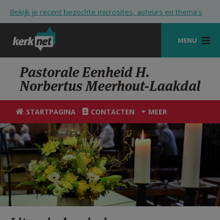
Overslaan en naar de inhoud gaan
Bekijk je recent bezochte microsites, auteurs en thema's
MENU
STARTPAGINA
Pastorale Eenheid H.
Norbertus Meerhout-Laakdal
KERK
VIERINGEN
STARTPAGINA
CONTACTEN
MEER
SHOP
ZOEKEN
HULP
STARTPAGINA PORTAAL
MIJN PAROCHIE