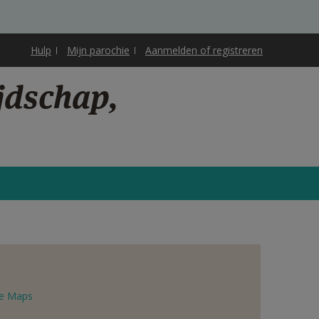
Hulp
Mijn parochie
Aanmelden of registreren
jdschap,
e Maps