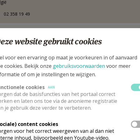
lgië
02 358 19 49
ulierenlaan 9, 1640 Sint-Genesius-Rode
eze website gebruikt cookies
el voor een ervaring op maat je voorkeuren in of aanvaard
le cookies. Bekijk onze
gebruiksvoorwaarden
voor meer
formatie of om je instellingen te wijzigen.
unctionele cookies
AAN
rgen dat de basisfuncties van het portaal correct
rken en laten ons toe via de anonieme registratie
n je gebruik deze verder te verbeteren.
Sociale) content cookies
rgen voor het correct weergeven van al dan niet
arochieadministrator
terne inhoud, bijvoorbeeld een Youtube-video.