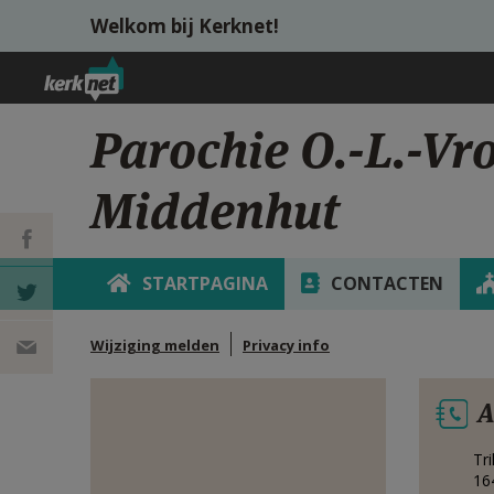
Overslaan en naar de inhoud gaan
Welkom bij Kerknet!
Parochie O.-L.-Vr
Middenhut
STARTPAGINA
CONTACTEN
DEEL OP
Wijziging melden
Privacy info
FACEBOOK
DEEL OP
A
TWITTER
DEEL
Tr
VIA
16