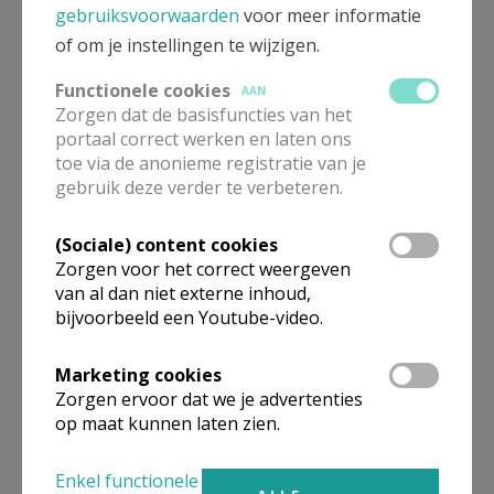
gebruiksvoorwaarden
voor meer informatie
meewerkend priester
of om je instellingen te wijzigen.
Functionele cookies
De heer
Jan
Baert
AAN
Steenweg op Ukkel 1
Zorgen dat de basisfuncties van het
1650
Beersel
portaal correct werken en laten ons
toe via de anonieme registratie van je
02 305 31 54
gebruik deze verder te verbeteren.
0475 41 84 29
Stuur een mailtje
(Sociale) content cookies
Zorgen voor het correct weergeven
Google Maps
van al dan niet externe inhoud,
bijvoorbeeld een Youtube-video.
Marketing cookies
pastoor
Zorgen ervoor dat we je advertenties
op maat kunnen laten zien.
De heer
Jos
Houthuys
Vroenenbosstraat 5
1653
Dworp
Enkel functionele