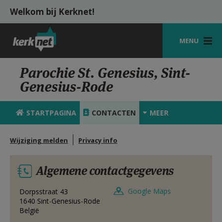
Overslaan en naar de inhoud gaan
Welkom bij Kerknet!
MENU
STARTPAGINA
Parochie St. Genesius, Sint-
Genesius-Rode
KERK
VIERINGEN
STARTPAGINA
CONTACTEN
MEER
SHOP
Wijziging melden
Privacy info
ZOEKEN
Algemene contactgegevens
HULP
MIJN PAROCHIE
Google Maps
Dorpsstraat 43
1640
Sint-Genesius-Rode
België
AANMELDEN OF REGISTREREN