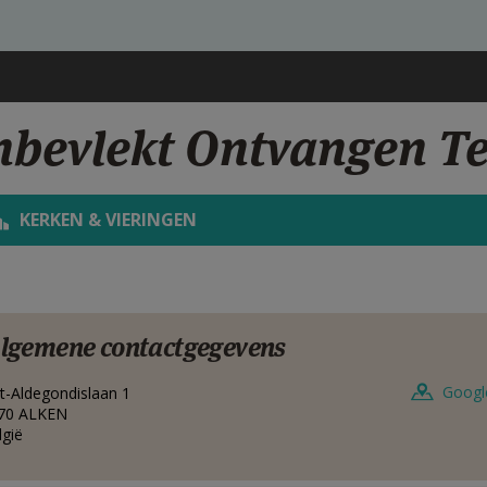
nbevlekt Ontvangen T
KERKEN & VIERINGEN
lgemene contactgegevens
Googl
nt-Aldegondislaan 1
70
ALKEN
lgië