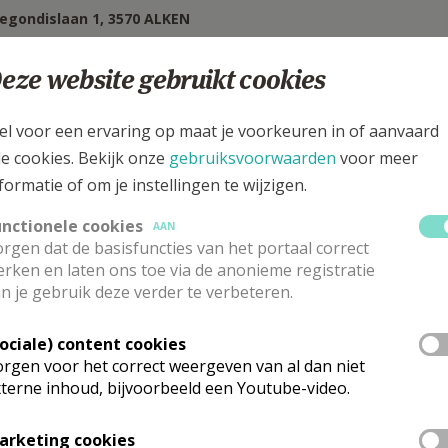
degondislaan 1, 3570 ALKEN
eze website gebruikt cookies
el voor een ervaring op maat je voorkeuren in of aanvaard
le cookies. Bekijk onze
gebruiksvoorwaarden
voor meer
formatie of om je instellingen te wijzigen.
unctionele cookies
AAN
rgen dat de basisfuncties van het portaal correct
rken en laten ons toe via de anonieme registratie
n je gebruik deze verder te verbeteren.
Sociale) content cookies
erantwoordelijke abonneringen Kerk & L
rgen voor het correct weergeven van al dan niet
terne inhoud, bijvoorbeeld een Youtube-video.
vr.
Greta
Vandenholt
Stuur een mailtje
meestraat 101
Google Maps
arketing cookies
70
ALKEN