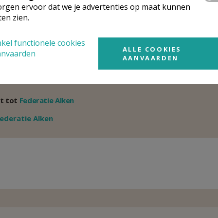
rgen ervoor dat we je advertenties op maat kunnen
011 59 21 66
ten zien.
kel functionele cookies
rganisatiestructuur
ALLE COOKIES
anvaarden
AANVAARDEN
onden wat je zocht? Hier vind je links naar de gegevens van andere o
t tot
Federatie Alken
Weergeven
ederatie Alken