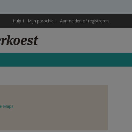
Hulp
Mijn parochie
Aanmelden of registreren
erkoest
e Maps