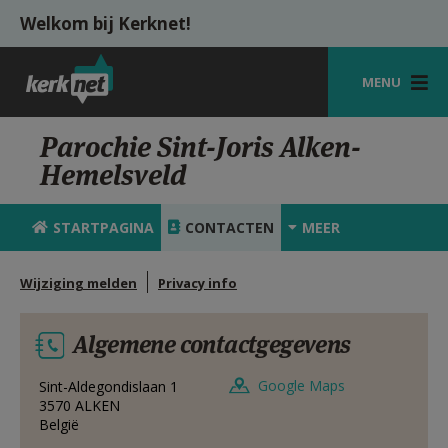
Overslaan en naar de inhoud gaan
Welkom bij Kerknet!
MENU
STARTPAGINA
Parochie Sint-Joris Alken-
Hemelsveld
KERK
VIERINGEN
STARTPAGINA
CONTACTEN
MEER
SHOP
Wijziging melden
Privacy info
ZOEKEN
Algemene contactgegevens
HULP
MIJN PAROCHIE
Google Maps
Sint-Aldegondislaan 1
3570
ALKEN
België
AANMELDEN OF REGISTREREN