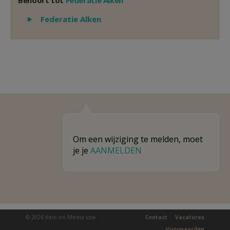
Behoort tot
Federatie Alken
Weergeven
Federatie Alken
Om een wijziging te melden, moet
je je
AANMELDEN
© 2026 Kerk en Media vzw
Contact
Vacatures
Voorwaarden