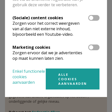
Verantwoordelijke
gebruik deze verder te verbeteren.
abonneringen Kerk & Leven
(Sociale) content cookies
Mevr.
Greta
Vandenholt
Zorgen voor het correct weergeven
Hameestraat 101
van al dan niet externe inhoud,
3570
ALKEN
bijvoorbeeld een Youtube-video.
011 59 21 66
Marketing cookies
Stuur een mailtje
Zorgen ervoor dat we je advertenties
Google Maps
op maat kunnen laten zien.
Enkel functionele
ALLE
cookies
Organisatiestructuur
COOKIES
aanvaarden
AANVAARDEN
Niet gevonden wat je zocht? Hier vind je links naar de
gegevens van andere organisaties op het boven-,
onderliggende of gelijke niveau.