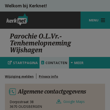
Overslaan en naar de inhoud gaan
Welkom bij Kerknet!
MENU
STARTPAGINA
Parochie O.L.Vr.-
Tenhemelopneming
KERK
Wijshagen
VIERINGEN
STARTPAGINA
CONTACTEN
MEER
SHOP
ZOEKEN
Wijziging melden
Privacy info
HULP
Algemene contactgegevens
MIJN PAROCHIE
Google Maps
Dorpsstraat 38
AANMELDEN OF REGISTREREN
3670
OUDSBERGEN