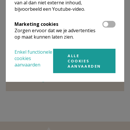
van al dan niet externe inhoud,
bijvoorbeeld een Youtube-video.
Organisatiestructuur
Marketing cookies
Zorgen ervoor dat we je advertenties
Niet gevonden wat je zocht? Hier vind je links naar de
op maat kunnen laten zien.
gegevens van andere organisaties op het boven-,
onderliggende of gelijke niveau.
Enkel functionele
Behoort tot
Pastorale eenheid Land van Galilea
ALLE
cookies
COOKIES
Oudsbergen
aanvaarden
AANVAARDEN
Weergeven
Pastorale eenheid Land van Galilea
Oudsbergen