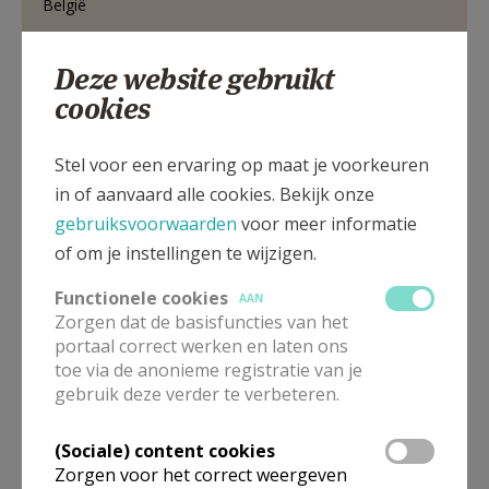
België
0476 29 89 73
Deze website gebruikt
cookies
Dorpsstraat 38, 3670 OUDSBERGEN
Stel voor een ervaring op maat je voorkeuren
in of aanvaard alle cookies. Bekijk onze
gebruiksvoorwaarden
voor meer informatie
of om je instellingen te wijzigen.
Functionele cookies
AAN
Zorgen dat de basisfuncties van het
portaal correct werken en laten ons
toe via de anonieme registratie van je
gebruik deze verder te verbeteren.
(Sociale) content cookies
Zorgen voor het correct weergeven