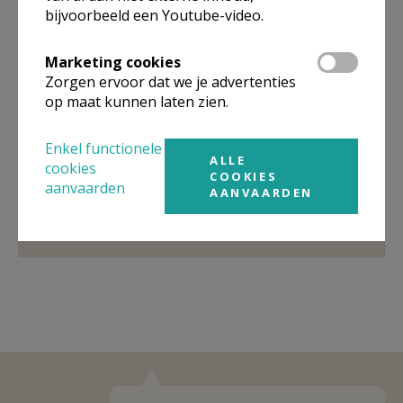
bijvoorbeeld een Youtube-video.
Organisatiestructuur
Marketing cookies
Niet gevonden wat je zocht? Hier vind je links naar de
Zorgen ervoor dat we je advertenties
gegevens van andere organisaties op het boven-,
op maat kunnen laten zien.
onderliggende of gelijke niveau.
Enkel functionele
Behoort tot
Pastorale eenheid Land van Galilea
ALLE
cookies
Oudsbergen
COOKIES
aanvaarden
AANVAARDEN
Weergeven
Pastorale eenheid Land van Galilea
Oudsbergen