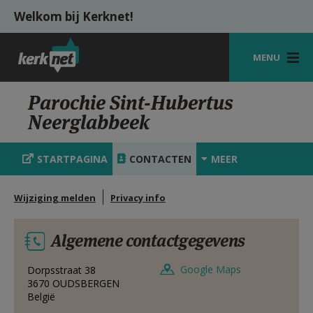
Overslaan en naar de inhoud gaan
Welkom bij Kerknet!
MENU
STARTPAGINA
Parochie Sint-Hubertus
Neerglabbeek
KERK
VIERINGEN
STARTPAGINA
CONTACTEN
MEER
SHOP
Wijziging melden
Privacy info
ZOEKEN
Algemene contactgegevens
HULP
MIJN PAROCHIE
Google Maps
Dorpsstraat 38
3670
OUDSBERGEN
België
AANMELDEN OF REGISTREREN