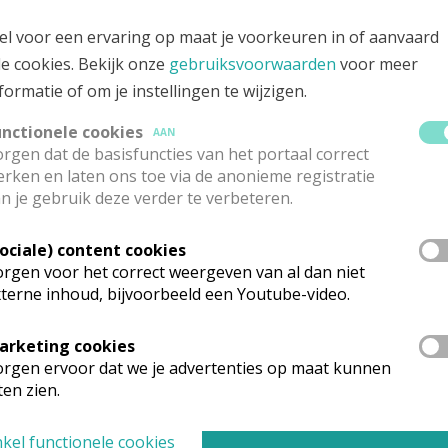
e Toren 1, 8380 LISSEWEGE
el voor een ervaring op maat je voorkeuren in of aanvaard
le cookies. Bekijk onze
gebruiksvoorwaarden
voor meer
formatie of om je instellingen te wijzigen.
unctionele cookies
AAN
rgen dat de basisfuncties van het portaal correct
rken en laten ons toe via de anonieme registratie
n je gebruik deze verder te verbeteren.
Sociale) content cookies
rgen voor het correct weergeven van al dan niet
terne inhoud, bijvoorbeeld een Youtube-video.
arketing cookies
rganisatiestructuur
rgen ervoor dat we je advertenties op maat kunnen
ten zien.
onden wat je zocht? Hier vind je links naar de gegevens van andere o
kel functionele cookies