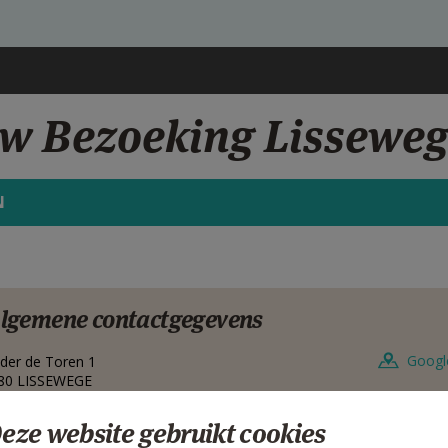
uw Bezoeking Lissewe
N
lgemene contactgegevens
Googl
der de Toren 1
80
LISSEWEGE
lgië
eze website gebruikt cookies