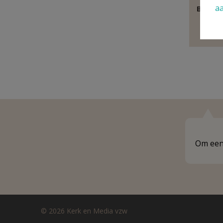
a
Behoor
E
Om een 
© 2026 Kerk en Media vzw