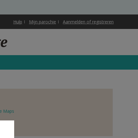
Hulp
Mijn parochie
Aanmelden of registreren
ge
e Maps