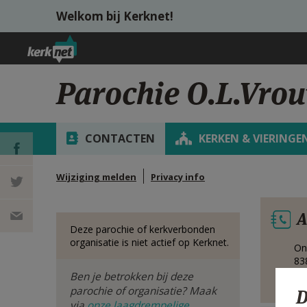
Overslaan en naar de inhoud gaan
Welkom bij Kerknet!
Parochie O.L.Vro
CONTACTEN
KERKEN & VIERINGE
Wijziging melden
Privacy info
DEEL OP
A
FACEBOOK
DEEL OP
Deze parochie of kerkverbonden
organisatie is niet actief op Kerknet.
On
TWITTER
DEEL
83
Be
Ben je betrokken bij deze
VIA
parochie of organisatie? Maak
D
via
onze laagdrempelige