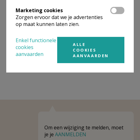
Organisatiestructuur
Marketing cookies
Zorgen ervoor dat we je advertenties
Niet gevonden wat je zocht? Hier vind je links naar de
gegevens van andere organisaties op het boven-,
op maat kunnen laten zien.
onderliggende of gelijke niveau.
Enkel functionele
Behoort tot
Eenheid/federatie PE Effeta Brugge
ALLE
cookies
COOKIES
aanvaarden
Weergeven
Eenheid/federatie PE Effeta Brugge
AANVAARDEN
Om een wijziging te melden, moet
je je
AANMELDEN