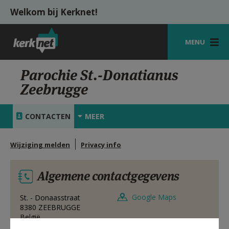
Overslaan en naar de inhoud gaan
Welkom bij Kerknet!
MENU
STARTPAGINA
Parochie St.-Donatianus
Zeebrugge
KERK
VIERINGEN
CONTACTEN
MEER
SHOP
Wijziging melden
Privacy info
ZOEKEN
Algemene contactgegevens
HULP
MIJN PAROCHIE
Google Maps
St. - Donaasstraat
8380
ZEEBRUGGE
België
AANMELDEN OF REGISTREREN