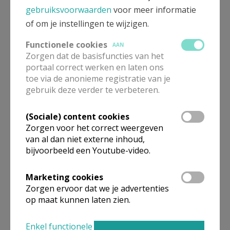
gebruiksvoorwaarden
voor meer informatie
of om je instellingen te wijzigen.
ALLE DETAILS TONEN
Functionele cookies
AAN
Zorgen dat de basisfuncties van het
O.L.Vrouw Ter Duinen Annexe
Verbergen
portaal correct werken en laten ons
Oostende
toe via de anonieme registratie van je
gebruik deze verder te verbeteren.
Bekijk de details voor de weekendvieringen die doorgaan
(Sociale) content cookies
in deze kerk, het adres van de kerk, alsook een lijst met
kerken in de buurt.
Zorgen voor het correct weergeven
van al dan niet externe inhoud,
bijvoorbeeld een Youtube-video.
ALLE DETAILS TONEN
Marketing cookies
Zorgen ervoor dat we je advertenties
op maat kunnen laten zien.
Omgeving
Enkel functionele