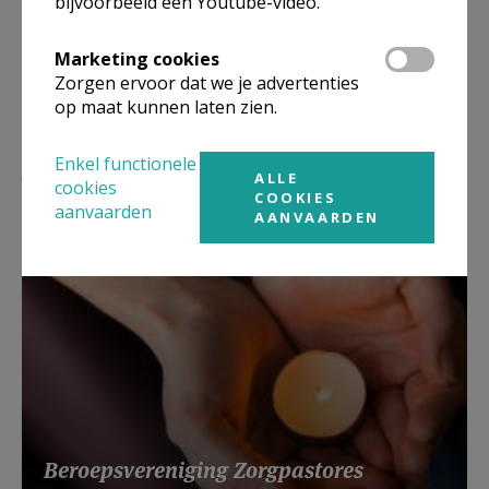
bijvoorbeeld een Youtube-video.
Marketing cookies
Zorgen ervoor dat we je advertenties
op maat kunnen laten zien.
Lees meer
Enkel functionele
ALLE
cookies
COOKIES
aanvaarden
AANVAARDEN
Beroepsvereniging Zorgpastores