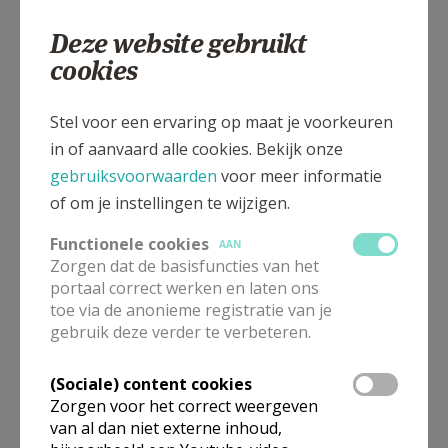
Deze website gebruikt
cookies
Gepubliceerd door
Stel voor een ervaring op maat je voorkeuren
in of aanvaard alle cookies. Bekijk onze
Parochie Onze-Lieve-Vrouw van Troost - Heverlee
gebruiksvoorwaarden
voor meer informatie
of om je instellingen te wijzigen.
Meer
Functionele cookies
AAN
Zorgen dat de basisfuncties van het
Artikel
portaal correct werken en laten ons
toe via de anonieme registratie van je
gebruik deze verder te verbeteren.
(Sociale) content cookies
Zorgen voor het correct weergeven
Deel dit artikel
van al dan niet externe inhoud,