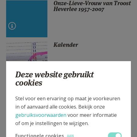
Onze-Lieve-Vrouw van Troost
AANMELDEN OF REGISTREREN
Heverlee 1957-2007
Kalender
Deze website gebruikt
cookies
In het verschiet
Stel voor een ervaring op maat je voorkeuren
in of aanvaard alle cookies. Bekijk onze
gebruiksvoorwaarden
voor meer informatie
of om je instellingen te wijzigen.
Kerk & leven
Functionele cookies
AAN