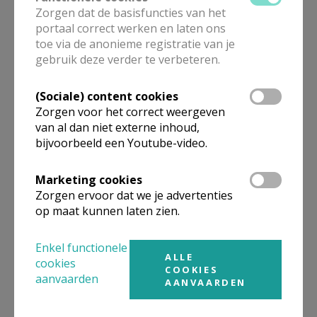
Zorgen dat de basisfuncties van het
portaal correct werken en laten ons
toe via de anonieme registratie van je
gebruik deze verder te verbeteren.
OKRA Trefpunt Onze-Lieve-
(Sociale) content cookies
Vrouw van Troost Heverlee
Zorgen voor het correct weergeven
van al dan niet externe inhoud,
bijvoorbeeld een Youtube-video.
Marketing cookies
Dringende berichten
Zorgen ervoor dat we je advertenties
op maat kunnen laten zien.
Enkel functionele
ALLE
cookies
COOKIES
aanvaarden
AANVAARDEN
Kinderwoorddienst en
gezinsvieringen