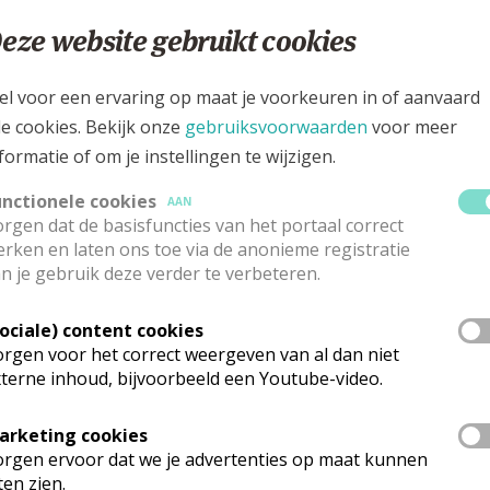
lfschilderingen
ale rondleiding in de kerk
eze website gebruikt cookies
ndleiding werd gemaakrt door pater Gerben Zweers
el voor een ervaring op maat je voorkeuren in of aanvaard
le cookies. Bekijk onze
gebruiksvoorwaarden
voor meer
 Onze-Lieve-Vrouw van Troost Heverlee 
formatie of om je instellingen te wijzigen.
gegeven door de parochie in september 2006
unctionele cookies
AAN
rgen dat de basisfuncties van het portaal correct
 door de drukkerij ACCO Leuven
rken en laten ons toe via de anonieme registratie
n je gebruik deze verder te verbeteren.
Sociale) content cookies
rgen voor het correct weergeven van al dan niet
terne inhoud, bijvoorbeeld een Youtube-video.
 meer
arketing cookies
rgen ervoor dat we je advertenties op maat kunnen
ten zien.