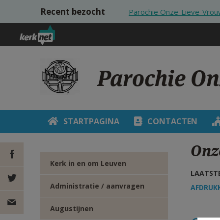
Overslaan en naar de inhoud gaan
Recent bezocht
Parochie Onze-Lieve-Vrou
Parochie On
STARTPAGINA
CONTACTEN
Onz
Kerk in en om Leuven
LAATSTE
DEEL OP
Administratie / aanvragen
AFDRUK
FACEBOOK
DEEL OP
Augustijnen