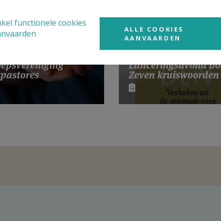
kel functionele cookies
ALLE COOKIES
anvaarden
AANVAARDEN
Lanceringsavond bo
epsvereniging
Zeven kruiswoorden
pastores