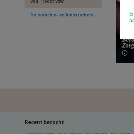
van Troost vzw
En
De parochie- en kloosterkerk
a
Bero
Zorg
Recent bezocht