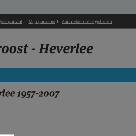
gina portaal
Mijn parochie
Aanmelden of registreren
oost - Heverlee
lee 1957-2007