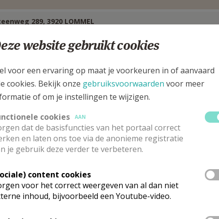
teenweg 289, 3920 LOMMEL
eze website gebruikt cookies
el voor een ervaring op maat je voorkeuren in of aanvaard
le cookies. Bekijk onze
gebruiksvoorwaarden
voor meer
formatie of om je instellingen te wijzigen.
unctionele cookies
AAN
rgen dat de basisfuncties van het portaal correct
rken en laten ons toe via de anonieme registratie
n je gebruik deze verder te verbeteren.
Sociale) content cookies
rgen voor het correct weergeven van al dan niet
erantwoordelijke abonneringen Kerk & L
terne inhoud, bijvoorbeeld een Youtube-video.
r.
Willy
Maes
Stuur een mailtje