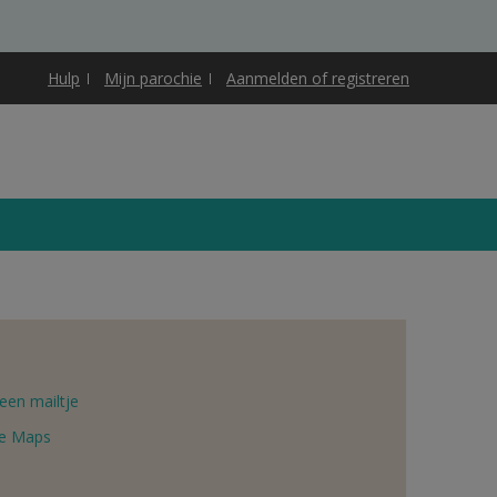
Hulp
Mijn parochie
Aanmelden of registreren
een mailtje
e Maps