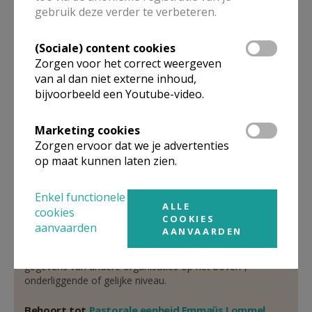
Verantwoordelijke
gebruik deze verder te verbeteren.
abonneringen Kerk & Leven
(Sociale) content cookies
Dhr.
Willy
Maes
Zorgen voor het correct weergeven
Kapelstraat 124
van al dan niet externe inhoud,
3920
LOMMEL
bijvoorbeeld een Youtube-video.
011 55 34 69
Marketing cookies
Stuur een mailtje
Zorgen ervoor dat we je advertenties
Google Maps
op maat kunnen laten zien.
Enkel functionele
ALLE
cookies
Organisatiestructuur
COOKIES
aanvaarden
AANVAARDEN
Niet gevonden wat je zocht? Hier vind je links naar de
gegevens van andere organisaties op het boven-,
onderliggende of gelijke niveau.
Behoort tot
Pastorale eenheid Emmaüs Lommel