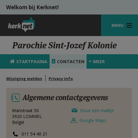
Overslaan en naar de inhoud gaan
Welkom bij Kerknet!
MENU
STARTPAGINA
Parochie Sint-Jozef Kolonie
KERK
STARTPAGINA
CONTACTEN
MEER
VIERINGEN
Wijziging melden
Privacy info
SHOP
ZOEKEN
Algemene contactgegevens
HULP
Wanstraat 50
Stuur een mailtje
3920
LOMMEL
MIJN PAROCHIE
Google Maps
België
AANMELDEN OF REGISTREREN
011 54 40 21