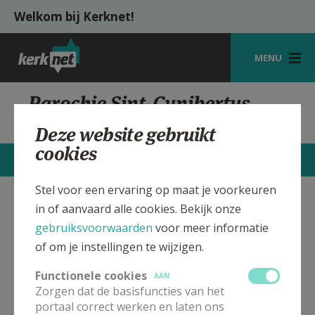
Overslaan en naar de inhoud gaan
Welkom bij Kerknet!
MENU
STARTPAGINA
Parochie Sint-Cunibertus
Diets-Heur
KERK
Deze website gebruikt
cookies
VIERINGEN
STARTPAGINA
CONTACTEN
MEER
SHOP
Stel voor een ervaring op maat je voorkeuren
in of aanvaard alle cookies. Bekijk onze
Sint-Cunibertus, Diets-Heur
Verbergen
ZOEKEN
gebruiksvoorwaarden
voor meer informatie
HULP
of om je instellingen te wijzigen.
Bekijk de details voor de weekendvieringen die doorgaan
MIJN PAROCHIE
in deze kerk, het adres van de kerk, alsook een lijst met
Functionele cookies
AAN
kerken in de buurt.
Zorgen dat de basisfuncties van het
AANMELDEN OF REGISTREREN
portaal correct werken en laten ons