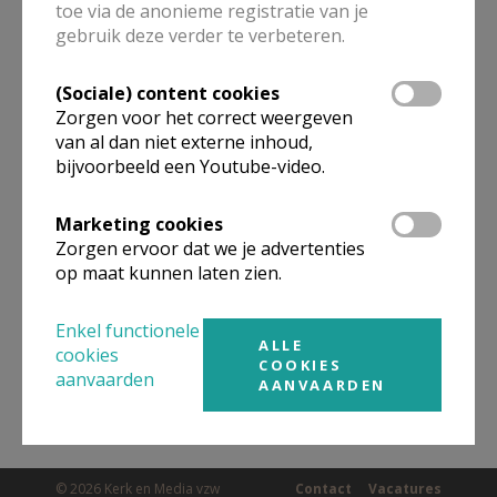
toe via de anonieme registratie van je
ALLE DETAILS TONEN
gebruik deze verder te verbeteren.
(Sociale) content cookies
Omgeving
Zorgen voor het correct weergeven
van al dan niet externe inhoud,
bijvoorbeeld een Youtube-video.
Niet gevonden wat je zocht? Hier vind je
links naar kerken, eventueel van andere
Marketing cookies
organisaties, in de buurt.
Zorgen ervoor dat we je advertenties
op maat kunnen laten zien.
Kerken in of nabij
DIETS-HEUR
Enkel functionele
ALLE
cookies
COOKIES
aanvaarden
AANVAARDEN
© 2026 Kerk en Media vzw
Contact
Vacatures