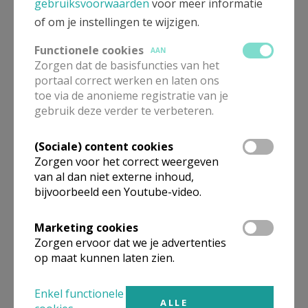
gebruiksvoorwaarden
voor meer informatie
ALLE DETAILS TONEN
of om je instellingen te wijzigen.
Functionele cookies
AAN
O.-L.-Vr.-Onbevlekt
Verbergen
Zorgen dat de basisfuncties van het
Ontvangen, Hulst
portaal correct werken en laten ons
toe via de anonieme registratie van je
gebruik deze verder te verbeteren.
In deze kerk vinden geen weekendvieringen plaats. Bekijk
de details voor het adres van de kerk, alsook een lijst met
(Sociale) content cookies
kerken in de buurt.
Zorgen voor het correct weergeven
van al dan niet externe inhoud,
ALLE DETAILS TONEN
bijvoorbeeld een Youtube-video.
Marketing cookies
Zorgen ervoor dat we je advertenties
Omgeving
op maat kunnen laten zien.
Niet gevonden wat je zocht? Hier vind je
Enkel functionele
ALLE