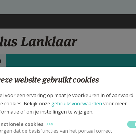
lus Lanklaar
N
eze website gebruikt cookies
rgen
int-Paulus, Lanklaar
el voor een ervaring op maat je voorkeuren in of aanvaard
le cookies. Bekijk onze
gebruiksvoorwaarden
voor meer
ijk de details voor de weekendvieringen die doorgaan in deze kerk, h
formatie of om je instellingen te wijzigen.
 de kerk, alsook een lijst met kerken in de buurt.
unctionele cookies
AAN
rgen dat de basisfuncties van het portaal correct
ALLE DETAILS TONEN