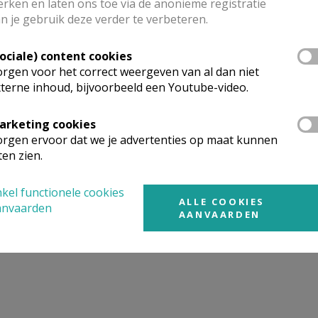
rken en laten ons toe via de anonieme registratie
n je gebruik deze verder te verbeteren.
mgeving
Sociale) content cookies
rgen voor het correct weergeven van al dan niet
terne inhoud, bijvoorbeeld een Youtube-video.
t gevonden wat je zocht? Hier vind je links naar kerken, eve
urt.
arketing cookies
rgen ervoor dat we je advertenties op maat kunnen
rken in of nabij
DILSEN-STOKKEM
ten zien.
kel functionele cookies
ALLE COOKIES
anvaarden
AANVAARDEN