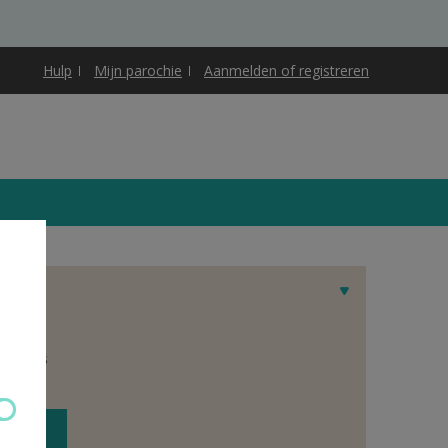
Hulp
Mijn parochie
Aanmelden of registreren
et adres