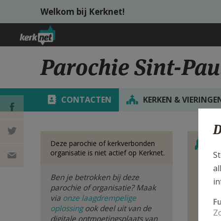
Overslaan en naar de inhoud gaan
Welkom bij Kerknet!
Parochie Sint-Pau
CONTACTEN
KERKEN & VIERINGE
D
DEEL OP
Verbe
S
Deze parochie of kerkverbonden
organisatie is niet actief op Kerknet.
St
FACEBOOK
DEEL OP
al
Ben je betrokken bij deze
Bek
in
TWITTER
DEEL
van
parochie of organisatie? Maak
via
onze laagdrempelige
F
VIA
oplossing
ook deel uit van de
Zo
digitale ontmoetingsplaats van