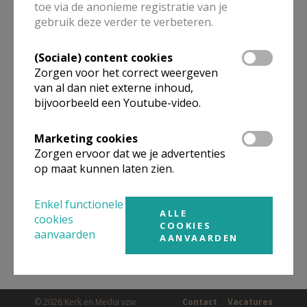
toe via de anonieme registratie van je
ALLE DETAILS TONEN
gebruik deze verder te verbeteren.
(Sociale) content cookies
Omgeving
Zorgen voor het correct weergeven
van al dan niet externe inhoud,
bijvoorbeeld een Youtube-video.
Niet gevonden wat je zocht? Hier vind je
links naar kerken, eventueel van andere
Marketing cookies
organisaties, in de buurt.
Zorgen ervoor dat we je advertenties
op maat kunnen laten zien.
Kerken in of nabij
BREE
Enkel functionele
ALLE
cookies
COOKIES
aanvaarden
AANVAARDEN
© 2026 Kerk en Media vzw
Contact
Vacatures