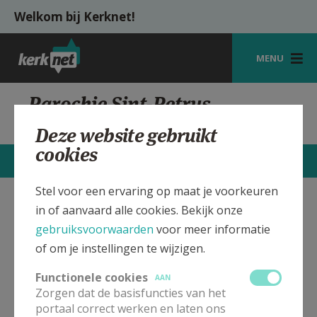
Overslaan en naar de inhoud gaan
Welkom bij Kerknet!
MENU
STARTPAGINA
Parochie Sint-Petrus
Tongerlo
KERK
Deze website gebruikt
cookies
VIERINGEN
STARTPAGINA
CONTACTEN
MEER
SHOP
Stel voor een ervaring op maat je voorkeuren
in of aanvaard alle cookies. Bekijk onze
Sint-Petrus, Tongerlo
Verbergen
ZOEKEN
gebruiksvoorwaarden
voor meer informatie
HULP
of om je instellingen te wijzigen.
In deze kerk vinden geen weekendvieringen plaats. Bekijk
MIJN PAROCHIE
de details voor het adres van de kerk, alsook een lijst met
Functionele cookies
AAN
kerken in de buurt.
Zorgen dat de basisfuncties van het
AANMELDEN OF REGISTREREN
portaal correct werken en laten ons