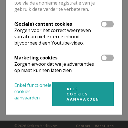
toe via de anonieme registratie van je
ALLE DETAILS TONEN
gebruik deze verder te verbeteren.
(Sociale) content cookies
Omgeving
Zorgen voor het correct weergeven
van al dan niet externe inhoud,
bijvoorbeeld een Youtube-video.
Niet gevonden wat je zocht? Hier vind je
links naar kerken, eventueel van andere
Marketing cookies
organisaties, in de buurt.
Zorgen ervoor dat we je advertenties
op maat kunnen laten zien.
Kerken in of nabij
Landen - Wezeren
Enkel functionele
ALLE
cookies
COOKIES
aanvaarden
AANVAARDEN
© 2026 Kerk en Media vzw
Contact
Vacatures