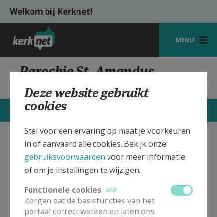
Overslaan en naar de inhoud gaan
Welkom bij Kerknet!
MENU
STARTPAGINA
Parochie St. Amandus,
Wezeren
KERK
Deze website gebruikt
cookies
VIERINGEN
CONTACTEN
MEER
SHOP
Stel voor een ervaring op maat je voorkeuren
in of aanvaard alle cookies. Bekijk onze
Sint Amandus kerk Wezeren
Verbergen
ZOEKEN
gebruiksvoorwaarden
voor meer informatie
HULP
of om je instellingen te wijzigen.
In deze kerk vinden geen weekendvieringen plaats. Bekijk
MIJN PAROCHIE
de details voor het adres van de kerk, alsook een lijst met
Functionele cookies
AAN
kerken in de buurt.
Zorgen dat de basisfuncties van het
AANMELDEN OF REGISTREREN
portaal correct werken en laten ons