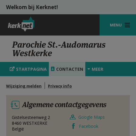
Overslaan en naar de inhoud gaan
Welkom bij Kerknet!
MENU
STARTPAGINA
Parochie St.-Audomarus
Westkerke
KERK
VIERINGEN
STARTPAGINA
CONTACTEN
MEER
SHOP
Wijziging melden
Privacy info
ZOEKEN
Algemene contactgegevens
HULP
MIJN PAROCHIE
Google Maps
Gistelsesteenweg 2
8460
WESTKERKE
Facebook
België
AANMELDEN OF REGISTREREN